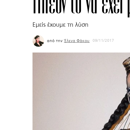
Πλέον το να έχει
Eμείς έχουμε τη λύση
από την
Έλενα Φάκου
09/11/2017