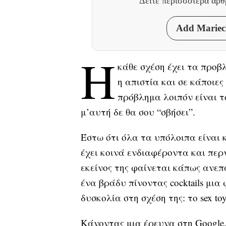
Δείτε περισσότερα άρ
Add Mariecl
Η
κάθε σχέση έχει τα προβλ
η απιστία και σε κάποιε
πρόβλημα λοιπόν είναι τ
μ’αυτή δε θα σου “σβήσει”.
Έστω ότι όλα τα υπόλοιπα είναι κ
έχει κοινά ενδιαφέροντα και περ
εκείνος της φαίνεται κάπως ανεπ
ένα βράδυ πίνοντας cocktails μια
δυσκολία στη σχέση της: το sex to
Kάνοντας μια έρευνα στη Google