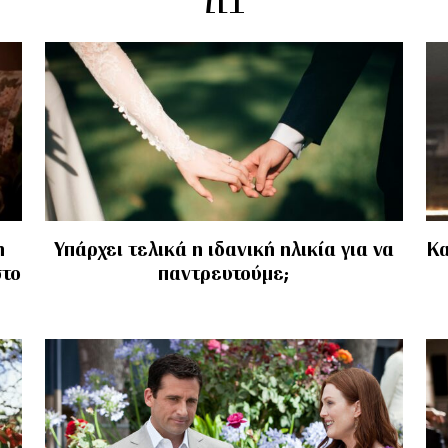
η
Υπάρχει τελικά η ιδανική ηλικία για να
Κα
στο
παντρευτούμε;