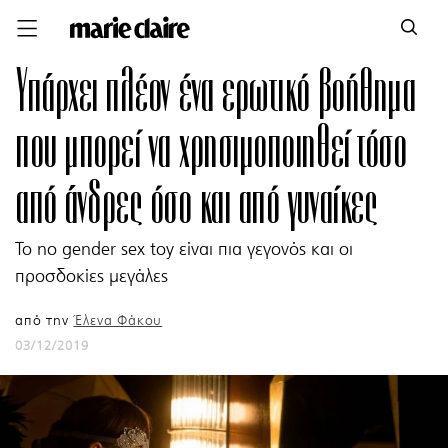
Υπάρχει πλέον ένα ερωτικό βοήθημα
που μπορεί να χρησιμοποιηθεί τόσο
από άνδρες όσο και από γυναίκες
To no gender sex toy είναι πια γεγονός και οι
προσδοκίες μεγάλες
από την
Έλενα Φάκου
03/12/2019