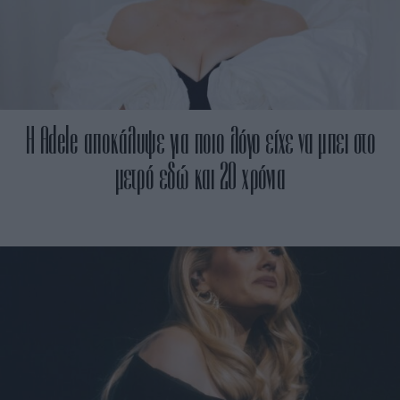
H Adele αποκάλυψε για ποιο λόγο είχε να μπει στο
μετρό εδώ και 20 χρόνια