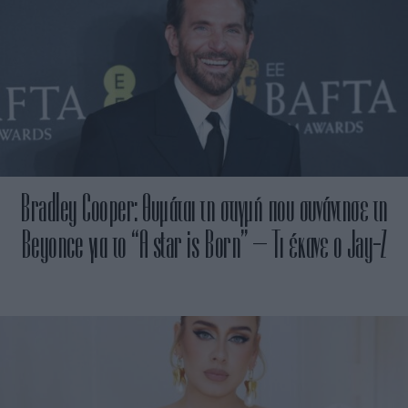
Bradley Cooper: Θυμάται τη στιγμή που συνάντησε τη
Beyonce για το “A star is Born” – Τι έκανε ο Jay-Z