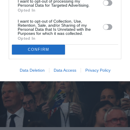
I want to opt-out of processing my
Personal Data for Targeted Advertising.
Opted In
I want to opt-out of Collection, Use,
Adele: Κάνει ένα «μεγάλο διάλειμμα» από τη
Retention, Sale, and/or Sharing of my
Personal Data that Is Unrelated with the
Purposes for which it was collected.
μουσική
Opted In
CONFIRM
Data Deletion
Data Access
Privacy Policy