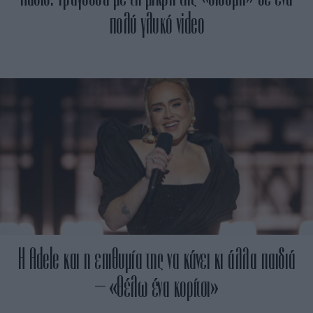
πολύ γλυκό video
Η Adele και η επιθυμία της να κάνει κι άλλα παιδιά
– «Θέλω ένα κορίτσι»