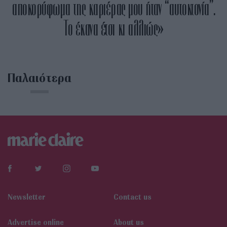
αποκορύφωμα της καριέρας μου ήταν “αυτοκτονία”.
Το έκανα έτσι κι αλλιώς»
Παλαιότερα
Newsletter
Contact us
Αdvertise online
About us