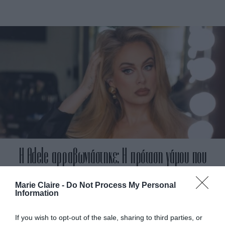
H Adele αρραβωνιάστηκε: Η πρόταση γάμου που
έγινε στη γενέτειρά της
Marie Claire -
Do Not Process My Personal
Information
By
Mcteam
ADVERTISEMENT - CONTINUE READING BELOW
If you wish to opt-out of the sale, sharing to third parties, or