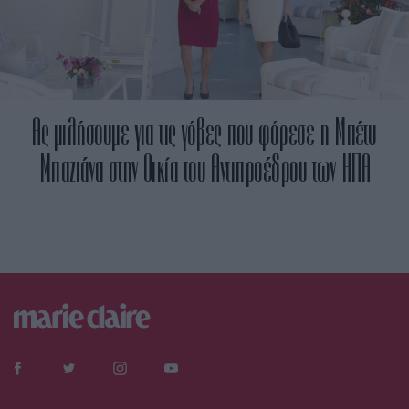
Aς μιλήσουμε για τις γόβες που φόρεσε η Μπέτυ
Μπαζιάνα στην Οικία του Αντιπροέδρου των ΗΠΑ