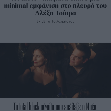
minimal εμφάνιση στο πλευρό του
Αλέξη Τσίπρα
By
Εβίτα Τσιλοχρήστου
Το total black σύνολο που επέλεξε η Μπέτυ