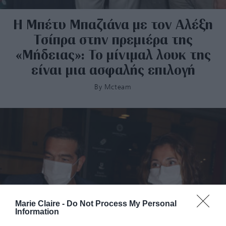
Η Μπέτυ Μπαζιάνα με τον Αλέξη
Τσίπρα στην πρεμιέρα της
«Μήδειας»: Το μίνιμαλ λουκ της
είναι μια ασφαλής επιλογή
By
Mcteam
Marie Claire -
Do Not Process My Personal
Information