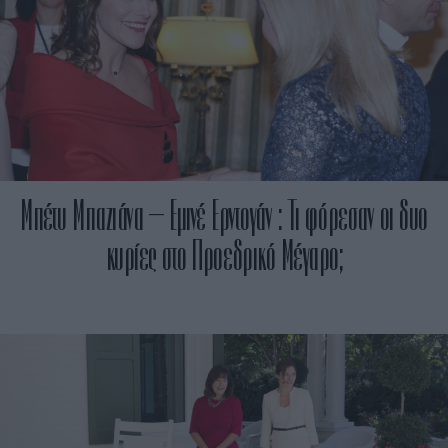
Μπέτυ Μπαζιάνα – Εμινέ Ερντογάν : Τι φόρεσαν οι δυο
κυρίες στο Προεδρικό Μέγαρο;