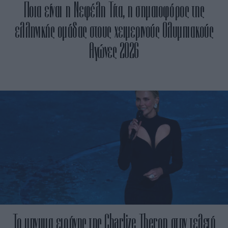
Ποια είναι η Νεφέλη Τίτα, η σημαιοφόρος της
ελληνικής ομάδας στους χειμερινούς Ολυμπιακούς
Αγώνες 2026
Το μηνυμα ειρήνης της Charlize Theron στην τελετή