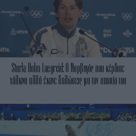
Sturla Holm Laegreid: Ο Νορβηγός που κέρδισε
χάλκινο αλλά έκανε δηλώσεις για την απιστία του