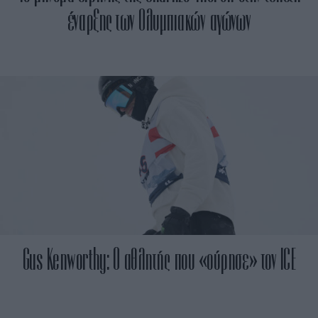
έναρξης των Ολυμπιακών αγώνων
Gus Kenworthy: O αθλητής που «ούρησε» τον ICE