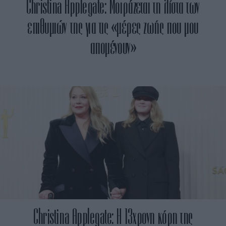
Christina Applegate: Μοιράζεται τη λίστα των
επιθυμιών της για τις «μέρες ζωής που μου
απομένουν»
Christina Applegate: H 13χρονη κόρη της