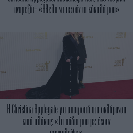
ανορεξία- «Ήθελα να πετούν τα κόκαλά μου»
Η Christina Applegate για υποτροπή στη σκλήρυνση
κατά πλάκας: «Τα πόδια μου με έχουν
εγκαταλείψει»