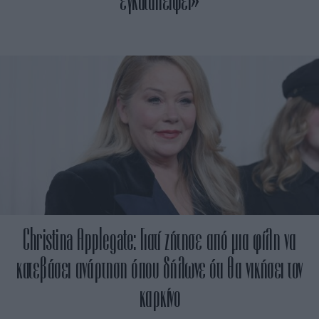
Christina Applegate: Γιατί ζήτησε από μια φίλη να
κατεβάσει ανάρτηση όπου δήλωνε ότι θα νικήσει τον
καρκίνο