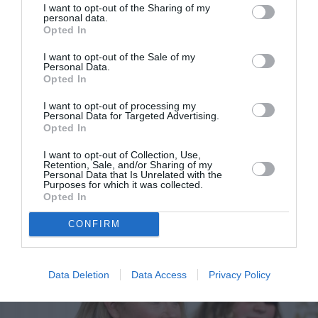
I want to opt-out of the Sharing of my
personal data.
Opted In
I want to opt-out of the Sale of my
Personal Data.
Opted In
I want to opt-out of processing my
Personal Data for Targeted Advertising.
Christina Applegate: Παρατήρησε το πρώτο
Opted In
σύμπτωμα της σκλήρυνσης κατά πλάκας στα
I want to opt-out of Collection, Use,
Retention, Sale, and/or Sharing of my
Personal Data that Is Unrelated with the
γυρίσματα του «Dead to Me»
Purposes for which it was collected.
Opted In
CONFIRM
Data Deletion
Data Access
Privacy Policy