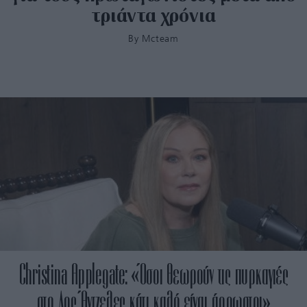
τριάντα χρόνια
By
Mcteam
Christina Applegate: «Όσοι θεωρούν τις πυρκαγιές
στο Λος Άντζελες κάτι καλό είναι άρρωστοι»