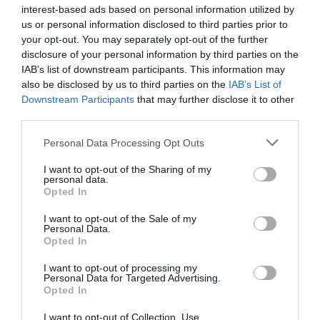
interest-based ads based on personal information utilized by
us or personal information disclosed to third parties prior to
your opt-out. You may separately opt-out of the further
disclosure of your personal information by third parties on the
IAB’s list of downstream participants. This information may
also be disclosed by us to third parties on the
IAB’s List of
Downstream Participants
that may further disclose it to other
third parties.
Personal Data Processing Opt Outs
I want to opt-out of the Sharing of my
personal data.
Opted In
I want to opt-out of the Sale of my
Πρώην πρωταθλήτρια ενόργανης
Personal Data.
Opted In
γυμναστικής έκανε μήνυση στον
πρώην προπονητή της για
I want to opt-out of processing my
Personal Data for Targeted Advertising.
ασέλγεια και απόπειρα βιασμού
Opted In
By
Mcteam
I want to opt-out of Collection, Use,