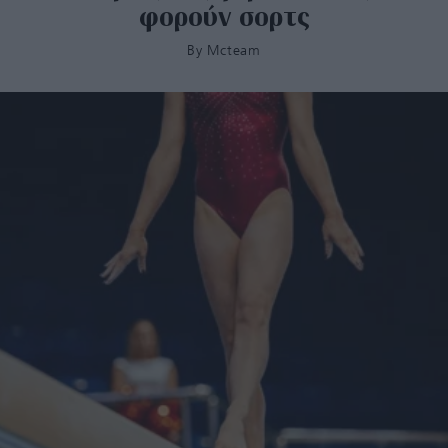
φορούν σορτς
By
Mcteam