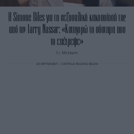
Η Simone Biles για τη σεξουαλική κακοποίησή της
από τον Larry Nassar: «Κατηγορώ το σύστημα που
το επέτρεψε»
By
Mcteam
ADVERTISEMENT - CONTINUE READING BELOW