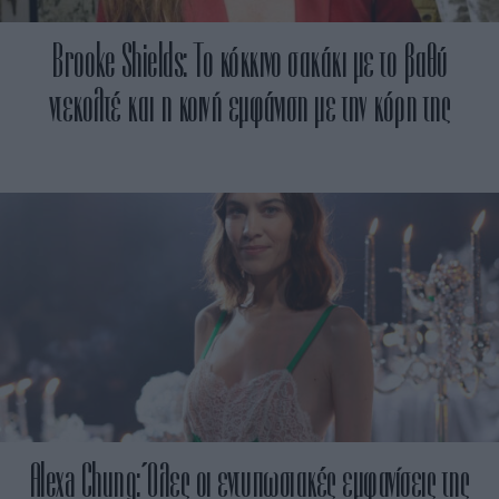
Brooke Shields: To κόκκινο σακάκι με το βαθύ
ντεκολτέ και η κοινή εμφάνιση με την κόρη της
Alexa Chung: Όλες οι εντυπωσιακές εμφανίσεις της