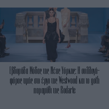
Εβδομάδα Μόδας της Νέας Υόρκης: Η συλλογή-
φόρος τιμής στο έργο της Westwood και το goth
παραμύθι της Rodarte