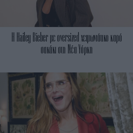
H Hailey Bieber με oversized χειμωνιάτικο καρό
σακάκι στη Νέα Υόρκη