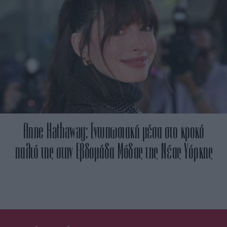
Anne Hathaway: Εντυπωσιακή μέσα στο κροκό
παλτό της στην Εβδομάδα Μόδας της Νέας Υόρκης