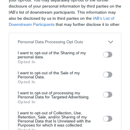
disclosure of your personal information by third parties on the
IAB’s list of downstream participants. This information may
also be disclosed by us to third parties on the
IAB’s List of
Downstream Participants
that may further disclose it to other
third parties.
Personal Data Processing Opt Outs
I want to opt-out of the Sharing of my
personal data.
Opted In
I want to opt-out of the Sale of my
Personal Data.
Opted In
I want to opt-out of processing my
Jennifer Lopez και Cara Delevingne υιοθετούν την
Personal Data for Targeted Advertising.
Opted In
cowgirl τάση
I want to opt-out of Collection, Use,
Retention, Sale, and/or Sharing of my
Personal Data that Is Unrelated with the
By
Mcteam
Purposes for which it was collected.
Opted In