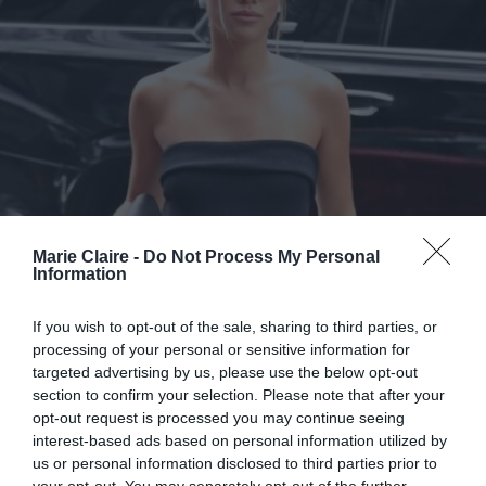
Marie Claire -
Do Not Process My Personal
Information
If you wish to opt-out of the sale, sharing to third parties, or
processing of your personal or sensitive information for
targeted advertising by us, please use the below opt-out
section to confirm your selection. Please note that after your
H Sofia Richie με τα πιο άνετα και
opt-out request is processed you may continue seeing
φινετσάτα παπούτσια
interest-based ads based on personal information utilized by
us or personal information disclosed to third parties prior to
By
Mcteam
your opt-out. You may separately opt-out of the further