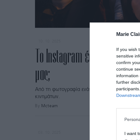
Marie Clai
10. 10. 2025
If you wish 
Το Instagram έσβησε 15 κερά
sensitive in
confirm you
μας;
continue se
information 
further disc
participants
Από τη φωτογραφία ενός σκύλου σε φαστφουν
Downstream 
κινημάτων.
By
Mcteam
Persona
03. 10. 2025
I want t