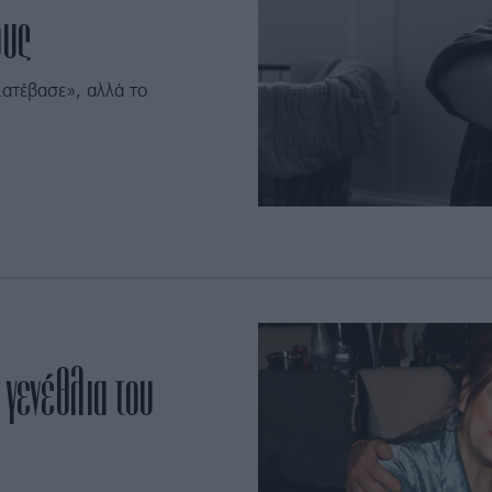
ους
κατέβασε», αλλά το
 γενέθλια του