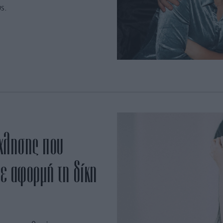
ς.
όχλησης που
με αφορμή τη δίκη