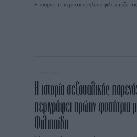
Η τούρτα, το κερί και το γλυκό φιλί μεταξύ του
06. 06. 2025
Η ιστορία σεξουαλικής παρεν
περιγράφει πρώην φοιτήτρια 
Φιλιππίδη