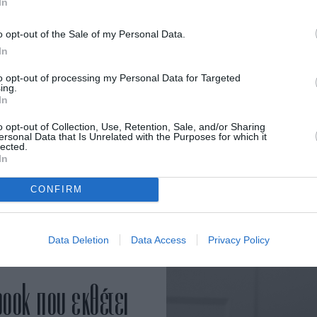
In
 το σίκουελ της
o opt-out of the Sale of my Personal Data.
του Mark
In
to opt-out of processing my Personal Data for Targeted
ing.
In
o opt-out of Collection, Use, Retention, Sale, and/or Sharing
key Madison, Jeremy Allen
ersonal Data that Is Unrelated with the Purposes for which it
lected.
ο του δημιουργού του
In
CONFIRM
Data Deletion
Data Access
Privacy Policy
book που εκθέτει