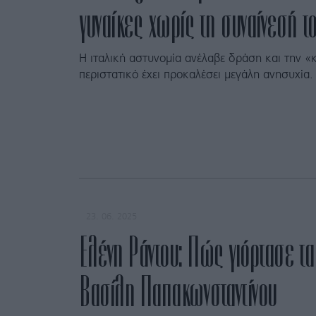
γυναίκες χωρίς τη συναίνεσή τ
Η ιταλική αστυνομία ανέλαβε δράση και την «
περιστατικό έχει προκαλέσει μεγάλη ανησυχία.
23. 06. 2025
Ελένη Ράντου: Πώς γιόρτασε τα
Βασίλη Παπακωνσταντίνου