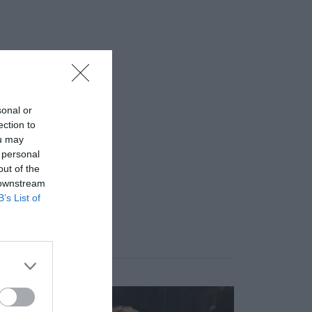
sonal or
ection to
ou may
 personal
out of the
 downstream
B’s List of