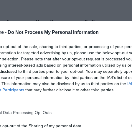
α Κρασσά: Νέα θεατρική έξοδος για
re -
Do Not Process My Personal Information
to opt-out of the sale, sharing to third parties, or processing of your per
formation for targeted advertising by us, please use the below opt-out s
σία Έφης Μπίρμπα, στο Ηρώδειο.
r selection. Please note that after your opt-out request is processed y
eing interest-based ads based on personal information utilized by us or
disclosed to third parties prior to your opt-out. You may separately opt-
losure of your personal information by third parties on the IAB’s list of
. This information may also be disclosed by us to third parties on the
IA
Participants
that may further disclose it to other third parties.
l σύνολό της σε
l Data Processing Opt Outs
της, Ορφέα
o opt-out of the Sharing of my personal data.