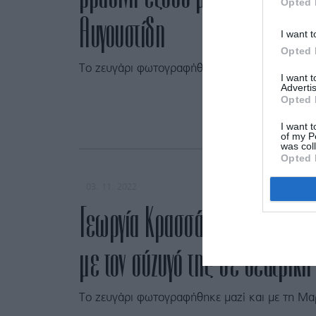
Opted 
Αυγουστίδη
I want t
Opted 
Το ζευγάρι φωτογραφήθηκε χαμογελαστό.
I want 
Advertis
Opted 
I want t
of my P
was col
Opted 
03. 11. 2022
Γεωργία Κρασσά: Η matchy –
με τον σύζυγό της σε θεατρική
Το ζευγάρι φωτογραφήθηκε μαζί και με τη Μα