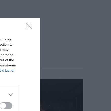
sonal or
ection to
ou may
 personal
out of the
 downstream
B’s List of