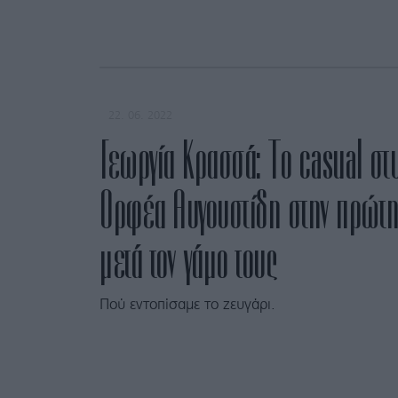
22. 06. 2022
Γεωργία Κρασσά: Το casual στ
Ορφέα Αυγουστίδη στην πρώτη
μετά τον γάμο τους
Πού εντοπίσαμε το ζευγάρι.