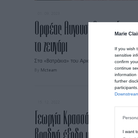
01. 09. 2023
Ορφέας Αυγουστίδης – Γεωργί
Marie Clai
το ζευγάρι
If you wish 
sensitive in
Στα «Βατράχια» του Αριστοφάνη, σε σκηνοθε
confirm you
continue se
By
Mcteam
information 
further disc
participants
Downstream 
15. 12. 2022
Γεωργία Κρασσά:Το cool casua
Persona
βραδινή έξοδο με τον σύζυγό 
I want t