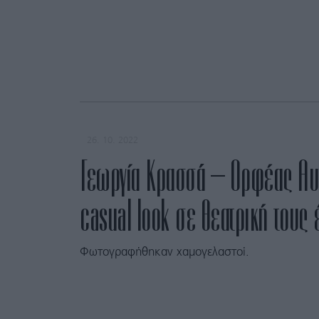
26. 10. 2022
Γεωργία Κρασσά – Ορφέας Αυ
casual look σε θεατρική τους 
Φωτογραφήθηκαν χαμογελαστοί.