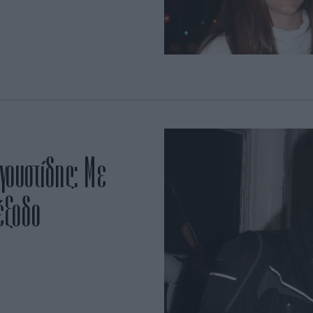
γουστίδης: Με
έξοδο