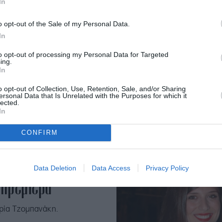
In
o opt-out of the Sale of my Personal Data.
In
to opt-out of processing my Personal Data for Targeted
ing.
In
o opt-out of Collection, Use, Retention, Sale, and/or Sharing
ersonal Data that Is Unrelated with the Purposes for which it
lected.
In
CONFIRM
 matchy εμφάνιση
Data Deletion
Data Access
Privacy Policy
 πρεμιέρα
ρία Τζομπανάκη.