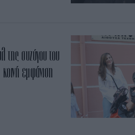
υλ της συζύγου του
 κοινή εμφάνιση