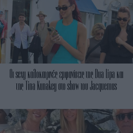
Οι sexy καλοκαιρινές εμφανίσεις της Dua Lipa και
της Tina Kunakey στο show του Jacquemus