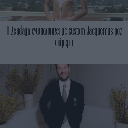
H Zendaya εντυπωσιάζει με custom Jacquemus ροζ
φόρεμα