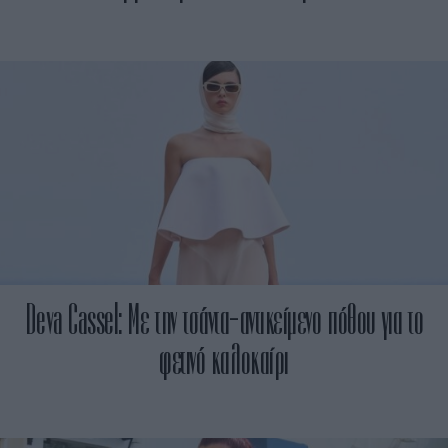
Deva Cassel: Με την τσάντα-αντικείμενο πόθου για το
φετινό καλοκαίρι