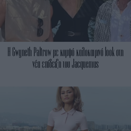
H Gwyneth Paltrow με κομψό καλοκαιρινό look στη
νέα επίδειξη του Jacquemus