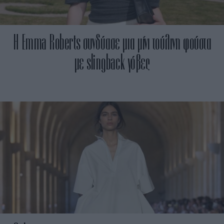
H Emma Roberts συνδύασε μια μίνι τούλινη φούστα
με slingback γόβες