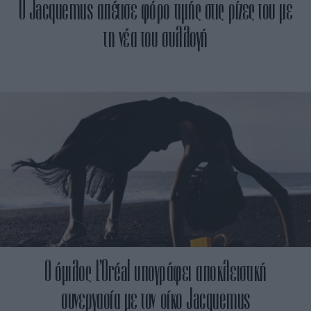
Ο Jacquemus απέτισε φόρο τιμής στις ρίζες του με
τη νέα του συλλογή
Ο όμιλος L’Oréal υπογράφει αποκλειστική
συνεργασία με τον οίκο Jacquemus