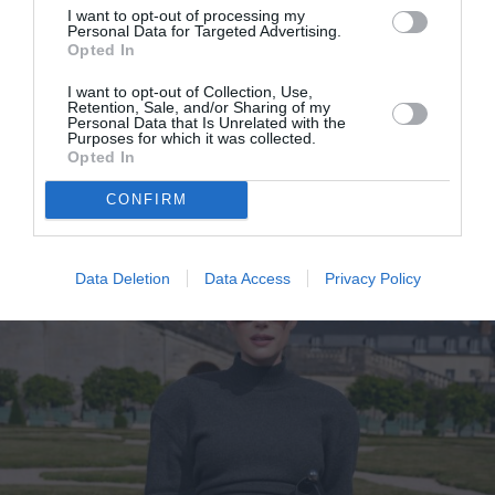
I want to opt-out of processing my
Personal Data for Targeted Advertising.
Opted In
I want to opt-out of Collection, Use,
Retention, Sale, and/or Sharing of my
Personal Data that Is Unrelated with the
Purposes for which it was collected.
Opted In
Η πρώτη συλλογή skiwear του Jacquemus είναι
CONFIRM
γεγονός
Data Deletion
Data Access
Privacy Policy