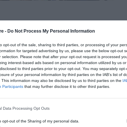
ίζω πια τη χώρα μου»
re -
Do Not Process My Personal Information
ου λόγου στις ΗΠΑ.
to opt-out of the sale, sharing to third parties, or processing of your per
formation for targeted advertising by us, please use the below opt-out s
r selection. Please note that after your opt-out request is processed y
eing interest-based ads based on personal information utilized by us or
disclosed to third parties prior to your opt-out. You may separately opt-
losure of your personal information by third parties on the IAB’s list of
. This information may also be disclosed by us to third parties on the
IA
Participants
that may further disclose it to other third parties.
ι στον αέρα τον
l Data Processing Opt Outs
ναι η ελευθερία
o opt-out of the Sharing of my personal data.