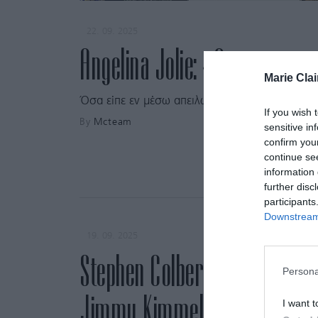
22. 09. 2025
Angelina Jolie: «Δεν αναγνωρ
Marie Clai
Όσα είπε εν μέσω απειλών για την ελευθερία τ
If you wish 
By
Mcteam
sensitive in
confirm you
continue se
information 
further disc
participants
Downstream 
19. 09. 2025
Stephen Colbert: Υπερασπίζετα
Persona
Jimmy Kimmel – «Αξία μου ει
I want t