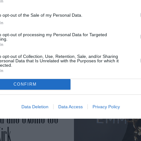
In
o opt-out of the Sale of my Personal Data.
In
βεται σε μία νύχτα, μετά από
to opt-out of processing my Personal Data for Targeted
.
ing.
In
o opt-out of Collection, Use, Retention, Sale, and/or Sharing
ersonal Data that Is Unrelated with the Purposes for which it
lected.
In
CONFIRM
 εκπομπή του
Data Deletion
Data Access
Privacy Policy
ά από σχόλιό του
Kirk