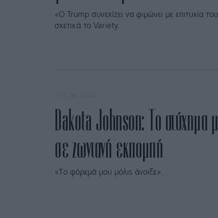
«Ο Trump συνεχίζει να φιμώνει με επιτυχία του
σχετικά το Variety.
21. 06. 2024
Dakota Johnson: Το ατύχημα 
σε ζωντανή εκπομπή
«Το φόρεμά μου μόλις άνοιξε».