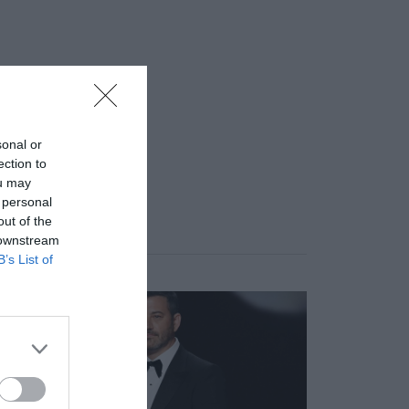
sonal or
ection to
ou may
 personal
out of the
 downstream
B’s List of