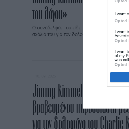
Opted 
του λόγου»
I want t
Opted 
Ο συνάδελφός του είδε την εκπομπή του να κό
I want 
σχόλιό του για τον δολοφόνο του Charlie Kirk
Advertis
Opted 
I want t
of my P
was col
Opted 
18. 09. 2025
Jimmy Kimmel: Ακυρώνεται η
βραβευμένου παρουσιαστή μετ
για τον δολοφόνο του Charlie 