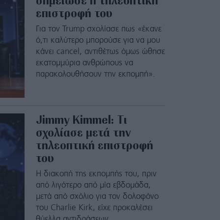
σημείωσε η τηλεοπτική
επιστροφή του
Για τον Trump σχολίασε πως «έκανε
ό,τι καλύτερο μπορούσε για να μου
κάνει cancel, αντιθέτως όμως ώθησε
εκατομμύρια ανθρώπους να
παρακολουθήσουν την εκπομπή».
Jimmy Kimmel: Τι
σχολίασε μετά την
τηλεοπτική επιστροφή
του
Η διακοπή της εκπομπής του, πριν
από λιγότερο από μία εβδομάδα,
μετά από σχόλιο για τον δολοφόνο
του Charlie Kirk, είχε προκαλέσει
θύελλα αντιδράσεων.