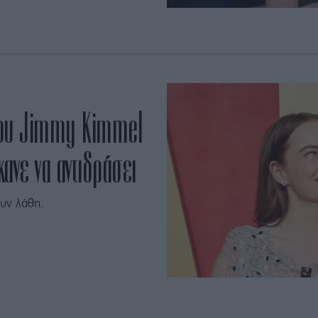
 του Jimmy Kimmel
ανε να αντιδράσει
ουν λάθη.