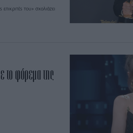
ς επικριτές του» σχολιάζει
με το φόρεμα της