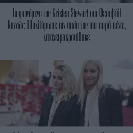
Το φαινόμενο της Kristen Stewart στο Φεστιβάλ
Καννών: Ολοκλήρωσε την ταινία της στο παρά πέντε,
καταχειροκροτήθηκε