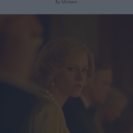
By
Mcteam