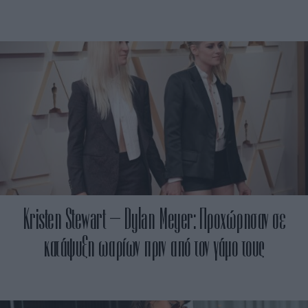
Kristen Stewart – Dylan Meyer: Προχώρησαν σε
κατάψυξη ωαρίων πριν από τον γάμο τους