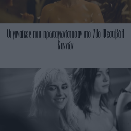
Οι γυναίκες που πρωταγωνίστησαν στο 78ο Φεστιβάλ
Καννών