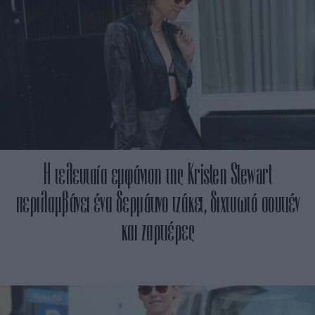
Η τελευταία εμφάνιση της Kristen Stewart
περιλαμβάνει ένα δερμάτινο τζάκετ, διχτυωτό σουτιέν
και ζαρτιέρες