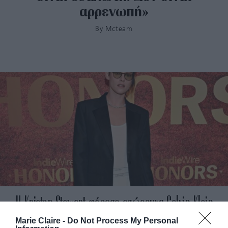
αρρενωπή»
By
Mcteam
Η Kristen Stewart φόρεσε εσώρουχα Calvin Klein
στο κόκκινο χαλί
Marie Claire -
Do Not Process My Personal