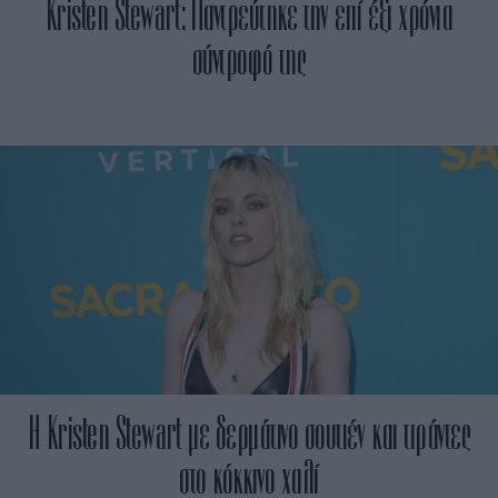
Kristen Stewart: Παντρεύτηκε την επί έξι χρόνια
σύντροφό της
Η Κristen Stewart με δερμάτινο σουτιέν και τιράντες
στο κόκκινο χαλί