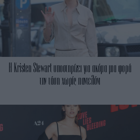
Η Kristen Stewart υποστηρίζει για ακόμα μια φορά
την τάση χωρίς παντελόνι