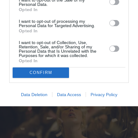
Personal Data.
Opted In
I want to opt-out of processing my
Personal Data for Targeted Advertising.
Opted In
I want to opt-out of Collection, Use,
Retention, Sale, and/or Sharing of my
Personal Data that Is Unrelated with the
Kristen Stewart: «Είμαι εξοργισμένη με την έλλειψη
Purposes for which it was collected.
Opted In
προόδου στο Χόλιγουντ μετά το Me Too»
CONFIRM
Data Deletion
Data Access
Privacy Policy