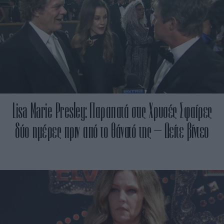
Lisa Marie Presley: Παραπατά στις Χρυσές Σφαίρες
δύο ημέρες πριν από το θάνατό της – Δείτε βίντεο