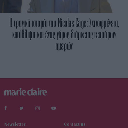
Η τραγική ιστορία του Nicolas Cage: Σχιζοφρένεια,
κατάθλιψη και ένας γάμος διάρκειας τεσσάρων
ημερών
Newsletter
Contact us