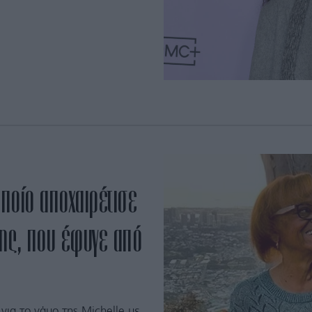
οποίο αποχαιρέτισε
ης, που έφυγε από
για το γάμο της Michelle με