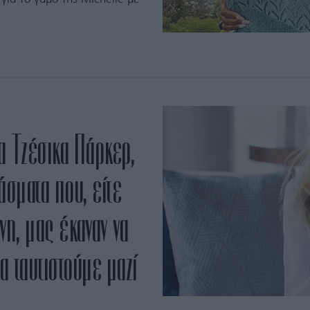
α Τζέσικα Πάρκερ,
σματα που, είτε
νη, μας έκαναν να
α ταυτιστούμε μαζί