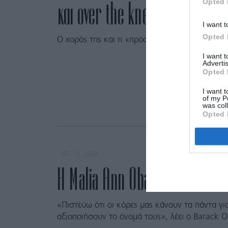
Opted 
και over the knee μπότες σε 
I want t
Opted 
Ο χορός της και η «προσβολή» στον σύζυγό τ
I want 
Advertis
Opted 
I want t
of my P
was col
Opted 
02. 11. 2024
H Malia Ann Obama αλλάζει τ
«Πιστεύω ότι οι κόρες μας κάνουν τα πάντα γ
αξιοποιήσουν το όνομά τους», λέει ο Barack 