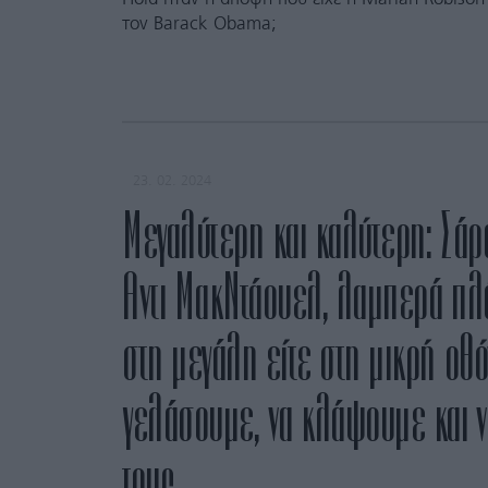
τον Barack Obama;
23. 02. 2024
Μεγαλύτερη και καλύτερη: Σάρ
Αντι ΜακΝτάουελ, λαμπερά πλά
στη μεγάλη είτε στη μικρή οθό
γελάσουμε, να κλάψουμε και ν
τους