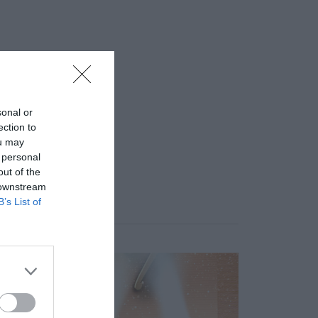
sonal or
ection to
ou may
 personal
out of the
 downstream
B’s List of