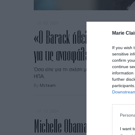
20. 03. 2025
«Ο Barack ήθελε τρίτο παιδί,
Marie Clai
If you wish 
για τις ανασφάλειές της ως μ
sensitive in
confirm you
continue se
Όσα είπε για τη σχέση με τις κόρες της και α
information 
ΗΠΑ.
further disc
participants
By
Mcteam
Downstream 
17. 12. 2024
Persona
Michelle Obama: Με ασύμμετ
I want t