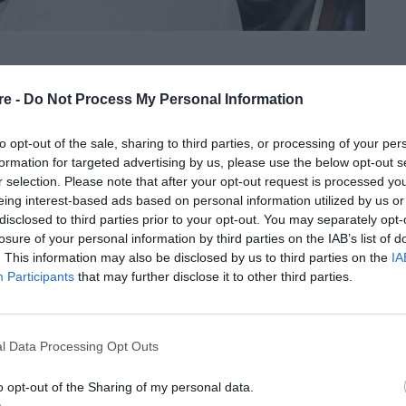
 αλλά εγώ όχι»: Η Michelle Obama
re -
Do Not Process My Personal Information
to opt-out of the sale, sharing to third parties, or processing of your per
ητέρα
formation for targeted advertising by us, please use the below opt-out s
r selection. Please note that after your opt-out request is processed y
eing interest-based ads based on personal information utilized by us or
ν θα έβαζε ποτέ υποψηφιότητα για την προεδρία των
disclosed to third parties prior to your opt-out. You may separately opt-
losure of your personal information by third parties on the IAB’s list of
. This information may also be disclosed by us to third parties on the
IA
Participants
that may further disclose it to other third parties.
l Data Processing Opt Outs
ρο μαύρο φόρεμα
o opt-out of the Sharing of my personal data.