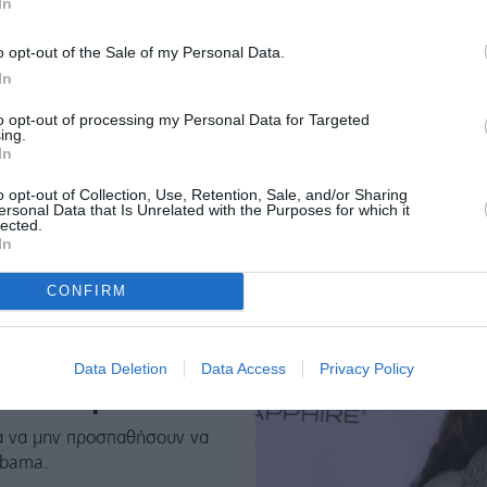
In
τηλεοπτική εκπομπή
o opt-out of the Sale of my Personal Data.
In
ης.
to opt-out of processing my Personal Data for Targeted
ing.
In
o opt-out of Collection, Use, Retention, Sale, and/or Sharing
ersonal Data that Is Unrelated with the Purposes for which it
lected.
In
CONFIRM
ο επώνυμό της
Data Deletion
Data Access
Privacy Policy
ια να μην προσπαθήσουν να
Obama.