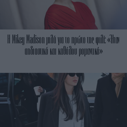
Η Mikey Madison μιλά για το πρώτο της φιλί: «Ήταν
αηδιαστικό και καθόλου ρομαντικό»