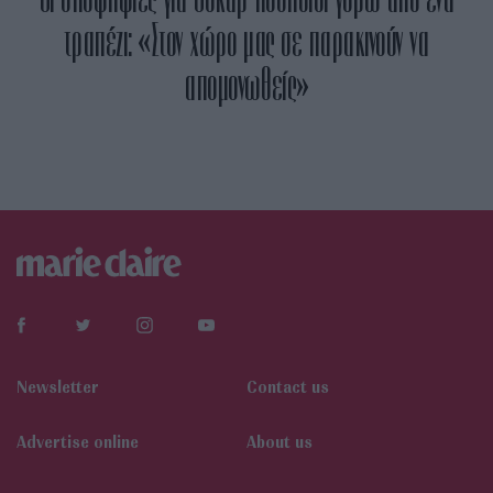
τραπέζι: «Στον χώρο μας σε παρακινούν να
απομονωθείς»
Newsletter
Contact us
Αdvertise online
About us