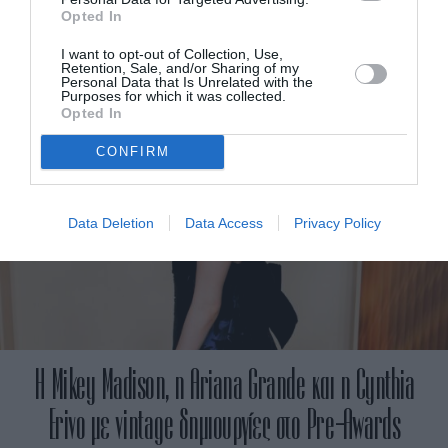
“Anora” σήμαινε πολλά για μένα»
Opted In
By
Mcteam
I want to opt-out of Collection, Use,
Retention, Sale, and/or Sharing of my
Personal Data that Is Unrelated with the
Purposes for which it was collected.
Opted In
CONFIRM
Data Deletion
Data Access
Privacy Policy
Η Mikey Madison, η Ariana Grande και η Cynthia
Erivo με vintage δημιουργίες στο Pre-Awards