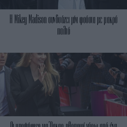
Η Mikey Madison συνδυάζει μίνι φούστα με μακρύ
παλτό
Οι υποψήφιες για Όσκαρ ηθοποιοί γύρω από ένα