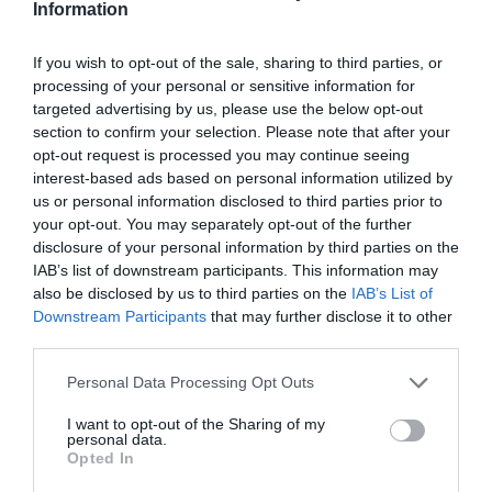
Information
If you wish to opt-out of the sale, sharing to third parties, or
processing of your personal or sensitive information for
targeted advertising by us, please use the below opt-out
section to confirm your selection. Please note that after your
opt-out request is processed you may continue seeing
interest-based ads based on personal information utilized by
us or personal information disclosed to third parties prior to
your opt-out. You may separately opt-out of the further
disclosure of your personal information by third parties on the
IAB’s list of downstream participants. This information may
also be disclosed by us to third parties on the
IAB’s List of
Μάλι: Η ιστορία της μητέρας που
Downstream Participants
that may further disclose it to other
γέννησε εννιάδυμα και
third parties.
επέστρεψε στο σπίτι μαζί τους 19
Personal Data Processing Opt Outs
μήνες μετά
I want to opt-out of the Sharing of my
personal data.
By
Mcteam
Opted In