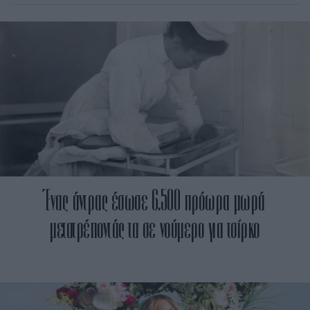
Ένας άντρας έσωσε 6.500 πρόωρα μωρά
μετατρέποντάς τα σε νούμερο για τσίρκο