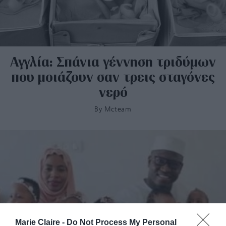
Αγγλία: Σπάνια γέννηση τριδύμων
που μοιάζουν σαν τρεις σταγόνες
νερό
By
Mcteam
Marie Claire -
Do Not Process My Personal