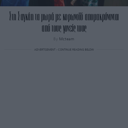
Στη Σαγκάη τα μωρά με κορωνοϊό απομακρύνονται
από τους γονείς τους
By
Mcteam
ADVERTISEMENT - CONTINUE READING BELOW