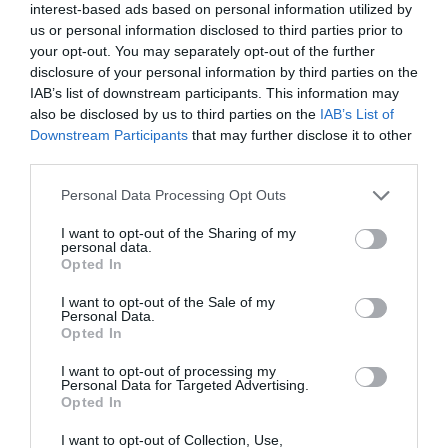
interest-based ads based on personal information utilized by
us or personal information disclosed to third parties prior to
your opt-out. You may separately opt-out of the further
disclosure of your personal information by third parties on the
IAB’s list of downstream participants. This information may
also be disclosed by us to third parties on the
IAB’s List of
Downstream Participants
that may further disclose it to other
third parties.
Personal Data Processing Opt Outs
I want to opt-out of the Sharing of my
personal data.
Opted In
I want to opt-out of the Sale of my
Personal Data.
Opted In
Πώς να δημιουργήσετε τα πιο
κομψά office look του μήνα: Ένας
I want to opt-out of processing my
Personal Data for Targeted Advertising.
οδηγός
Opted In
I want to opt-out of Collection, Use,
By
Μαρία Μπουρλέσσα