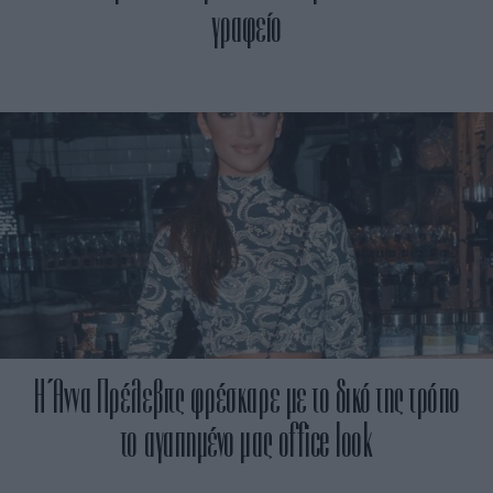
γραφείο
Η Άννα Πρέλεβιτς φρέσκαρε με το δικό της τρόπο
το αγαπημένο μας office look