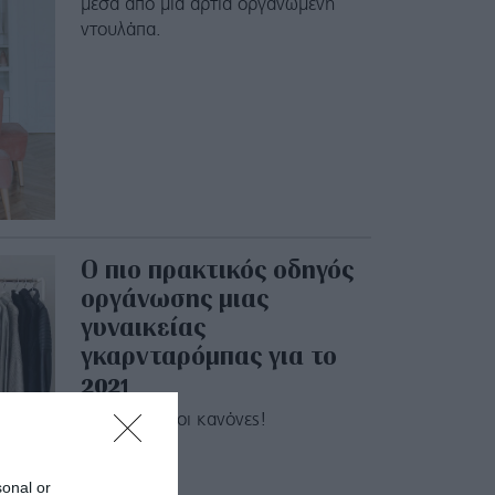
μέσα από μια άρτια οργανωμένη
ντουλάπα.
Ο πιο πρακτικός οδηγός
οργάνωσης μιας
γυναικείας
γκαρνταρόμπας για το
2021
Νέο έτος, νέοι κανόνες!
sonal or