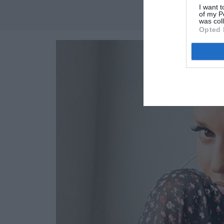
I want t
of my P
was col
Opted 