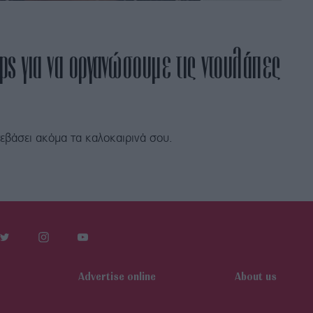
ips για να οργανώσουμε τις ντουλάπες
εβάσει ακόμα τα καλοκαιρινά σου.
Αdvertise online
About us