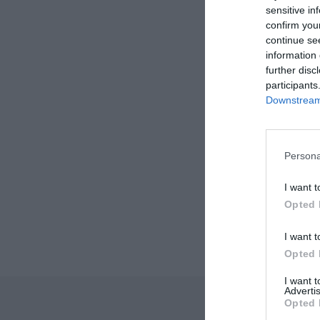
sensitive in
confirm you
continue se
information 
further disc
participants
Downstream 
Persona
I want t
Opted 
I want t
Opted 
I want 
Advertis
Opted 