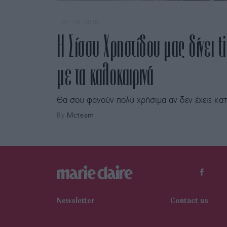
22. 05. 2020
Η Σίσσυ Χρηστίδου μας δίνει t
με τα καλοκαιρινά
Θα σου φανούν πολύ χρήσιμα αν δεν έχεις κατ
By
Mcteam
Newsletter
Contact us