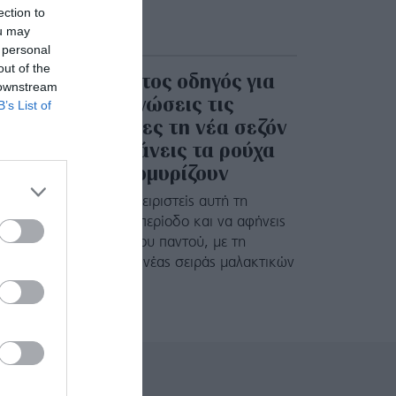
ection to
ou may
 personal
out of the
Ο απόλυτος οδηγός για
 downstream
να οργανώσεις τις
B’s List of
ντουλάπες τη νέα σεζόν
και να κάνεις τα ρούχα
να μοσχομυρίζουν
Πώς να διαχειριστείς αυτή τη
μεταβατική περίοδο και να αφήνεις
το άρωμα σου παντού, με τη
βοήθεια της νέας σειράς μαλακτικών
του Cajoline