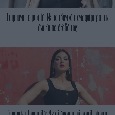
Σταματίνα Τσιμτσιλή: Με το ιδανικό πανωφόρι για την
άνοιξη σε έξοδό της
Σταματίνα Τσιμτσιλή: Με ολόσωμη φλοράλ φόρμα