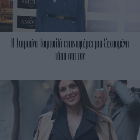
Η Σταματίνα Τσιμτσιλή επαναφέρει μια ξεχασμένη
τάση στα τζιν