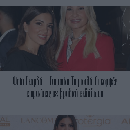
Φαίη Σκορδά – Σταματίνα Τσιμτσιλή: Οι κομψές
εμφανίσεις σε βραδινή εκδήλωση