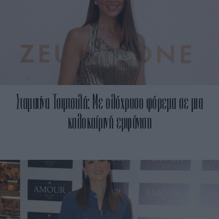
Σταματίνα Τσιμτσιλή: Με ολόχρυσο φόρεμα σε μια
καλοκαίρινή εμφάνιση