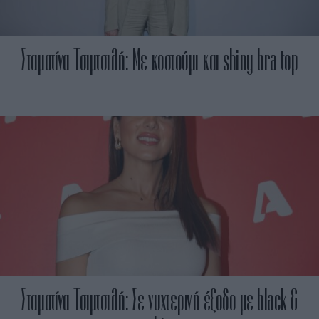
Σταματίνα Τσιμτσιλή: Με κοστούμι και shiny bra top
Σταματίνα Τσιμτσιλή: Σε νυχτερινή έξοδο με black &