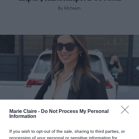
By
Mcteam
Σταματίνα Τσιμτσιλή: Με τζιν και crop σακάκι στο
Marie Claire -
Do Not Process My Personal
Information
κέντρο της Αθήνας
If you wish to opt-out of the sale, sharing to third parties, or
processing of your personal or sensitive information for