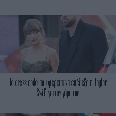
Το dress code που φέρεται να επέλεξε η Taylor
Swift για τον γάμο της