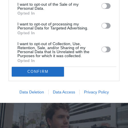
I want to opt-out of the Sale of my
Personal Data.
Opted In
I want to opt-out of processing my
Personal Data for Targeted Advertising.
Opted In
I want to opt-out of Collection, Use,
Retention, Sale, and/or Sharing of my
Personal Data that Is Unrelated with the
Purposes for which it was collected.
Ο Λευκός Οίκος σχολίασε τον γάμο της Taylor Swift
Opted In
και του Travis Kelce
CONFIRM
Data Deletion
Data Access
Privacy Policy