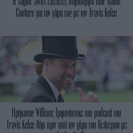
Η Taylor Swift επέλεξε δημιουργία Dior Haute
Couture για τον γάμο της με τον Travis Kelce
Πρίγκιπας William: Εμφανίστηκε στο podcast του
Travis Kelce λίγο πριν από τον γάμο του δεύτερου με