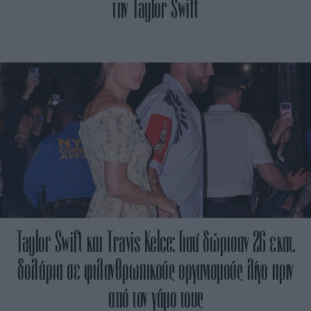
την Taylor Swift
Taylor Swift και Travis Kelce: Γιατί δώρισαν 26 εκατ.
δολάρια σε φιλανθρωπικούς οργανισμούς λίγο πριν
από τον γάμο τους