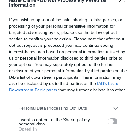
Marie Claire -
Do Not Process My Personal
από τον γάμο της Taylor Swift και του Travis Kelce
Information
By
Mcteam
If you wish to opt-out of the sale, sharing to third parties, or
processing of your personal or sensitive information for
ADVERTISEMENT - CONTINUE READING BELOW
targeted advertising by us, please use the below opt-out
section to confirm your selection. Please note that after your
opt-out request is processed you may continue seeing
interest-based ads based on personal information utilized by
us or personal information disclosed to third parties prior to
your opt-out. You may separately opt-out of the further
disclosure of your personal information by third parties on the
IAB’s list of downstream participants. This information may
also be disclosed by us to third parties on the
IAB’s List of
Downstream Participants
that may further disclose it to other
third parties.
Personal Data Processing Opt Outs
I want to opt-out of the Sharing of my
personal data.
Opted In