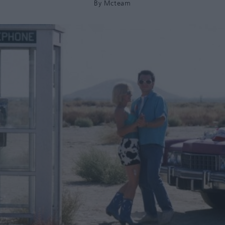
By
Mcteam