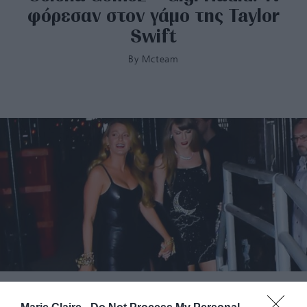
φόρεσαν στον γάμο της Taylor
Swift
By
Mcteam
H Blake Lively και o Ryan Reynolds απουσίασαν