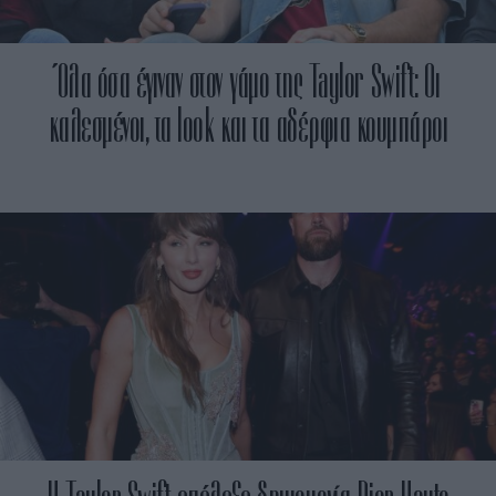
Όλα όσα έγιναν στον γάμο της Taylor Swift: Οι
καλεσμένοι, τα look και τα αδέρφια κουμπάροι