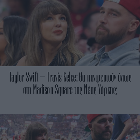
Taylor Swift – Travis Kelce: Θα παντρευτούν όντως
στη Madison Square της Νέας Υόρκης;