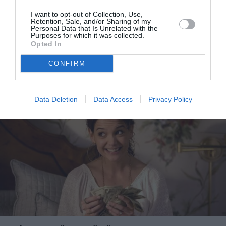
I want to opt-out of Collection, Use,
Retention, Sale, and/or Sharing of my
Personal Data that Is Unrelated with the
Purposes for which it was collected.
Τα τέσσερα πιο τυχερά ζώδια της εποχής του
Opted In
Τοξότη
CONFIRM
Data Deletion
Data Access
Privacy Policy