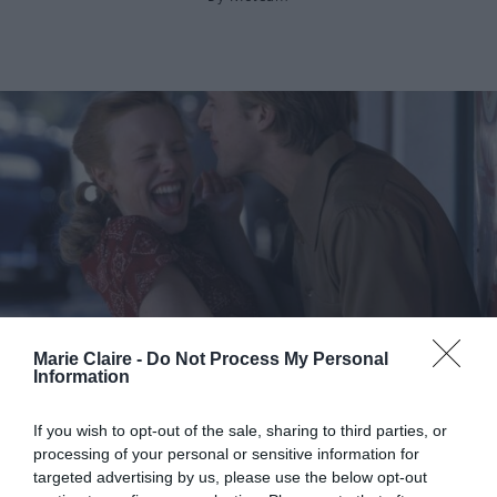
Marie Claire -
Do Not Process My Personal
Αυτά είναι τα έξι πιο συμβατά ζευγάρια ζωδίων
Information
By
Mcteam
If you wish to opt-out of the sale, sharing to third parties, or
processing of your personal or sensitive information for
ADVERTISEMENT - CONTINUE READING BELOW
targeted advertising by us, please use the below opt-out