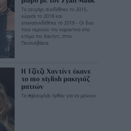
μωρό με τον Zyan Malik
Το ζευγάρι συνδέθηκε το 2015,
χώρισε το 2018 και
επανασυνδέθηκε το 2019 - Οι δυο
τους περνούν την καραντίνα στο
κτήμα της Χαντίντ, στην
Πενσυλβάνια
Η Τζίτζι Χαντίντ έκανε
το πιο stylish μακιγιάζ
ματιών
Τα #glossylids ήρθαν για να μείνουν.