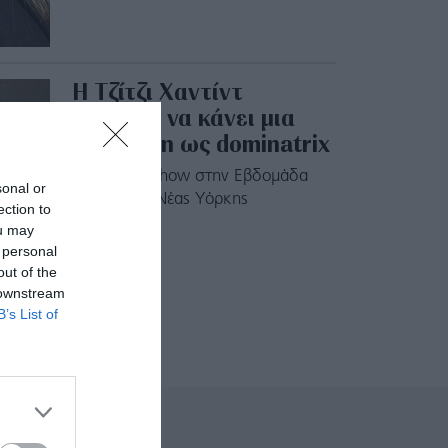
Η Τζίτζι Χαντίντ
τόλμησε να κάνει μια
εμφάνιση ως dominatrix
Σε fashion show στην Εβδομάδα
sonal or
Μόδας της Νέας Υόρκης
ection to
ou may
 personal
out of the
 downstream
B’s List of