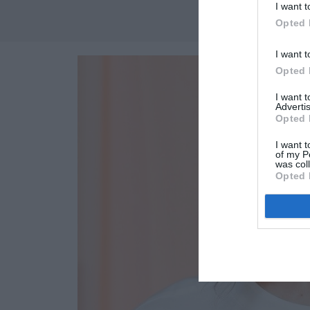
I want t
Opted 
I want t
Opted 
I want 
Advertis
Opted 
I want t
of my P
was col
Opted 