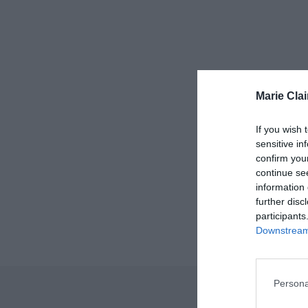
Marie Clai
If you wish 
sensitive in
confirm you
continue se
information 
further disc
participants
Downstream 
Persona