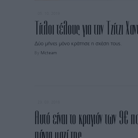
05. 10. 2019
Τίτλοι τέλους για την Τζίτζι Χα
Δύο μήνες μόνο κράτησε η σχέση τους.
By
Mcteam
23. 03. 2018
Αυτό είναι το κραγιόν των 9€ π
πάντα μαζί της