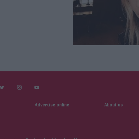
Αdvertise online
About us