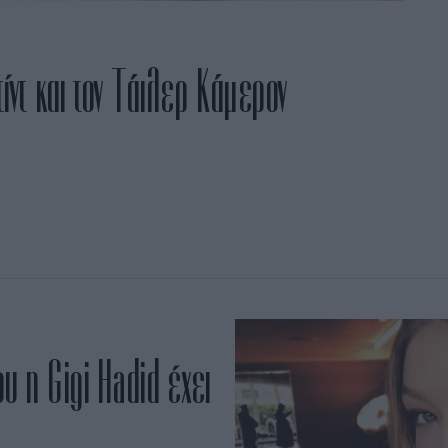
ντίντ και τον Τάιλερ Κάμερον
ου η Gigi Hadid έχει