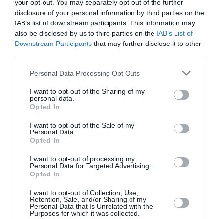
your opt-out. You may separately opt-out of the further
προβλήματα και θέματα με το FBI, τον
disclosure of your personal information by third parties on the
βλέπουμε να σκέφτεται και να φαντάζεται την
IAB’s list of downstream participants. This information may
also be disclosed by us to third parties on the
IAB’s List of
αυτοκτονία του. Σε μία σκηνή κρατάει ένα όπλο
Downstream Participants
that may further disclose it to other
στο κεφάλι του, ενώ φοράει ένα μπλουζάκι του
third parties.
Duke.
Personal Data Processing Opt Outs
I want to opt-out of the Sharing of my
personal data.
Opted In
Duke University is distancing itself from
I want to opt-out of the Sale of my
‘The White Lotus’ after Jason Isaacs’
Personal Data.
character wears a Duke t-shirt while
Opted In
contemplating murder.
I want to opt-out of processing my
Personal Data for Targeted Advertising.
The school says it doesn’t want to be
Opted In
associated with the show, as it could create
confusion about an endorsement.
I want to opt-out of Collection, Use,
#TheWhiteLotus
Retention, Sale, and/or Sharing of my
pic.twitter.com/rWuEzBnFCV
Personal Data that Is Unrelated with the
Purposes for which it was collected.