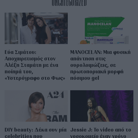
UNCATEGORIZED
Εύα Σιμάτου:
MANOCELAN: Μια φυσική
Αποχαιρετισμός στον
απάντηση στις
Αλέξη Σταμάτη με ένα
ουρολοιμώξεις, σε
ποίημά του,
πρωτοποριακή μορφή
«Υστερόγραφο στο Φως»
πόσιμου gel
DIY beauty: Δέκα συν μία
Jessie J: Το video από το
celebrities που
νοσοκομείο έναν χρόνο