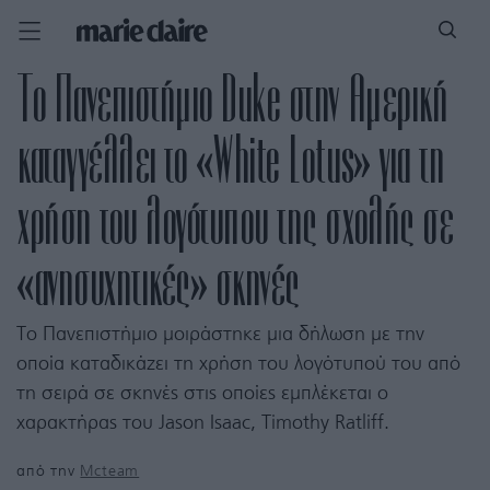
Το Πανεπιστήμιο Duke στην Αμερική
καταγγέλλει το «White Lotus» για τη
χρήση του λογότυπου της σχολής σε
«ανησυχητικές» σκηνές
Το Πανεπιστήμιο μοιράστηκε μια δήλωση με την
οποία καταδικάζει τη χρήση του λογότυπού του από
τη σειρά σε σκηνές στις οποίες εμπλέκεται ο
χαρακτήρας του Jason Isaac, Timothy Ratliff.
από την
Mcteam