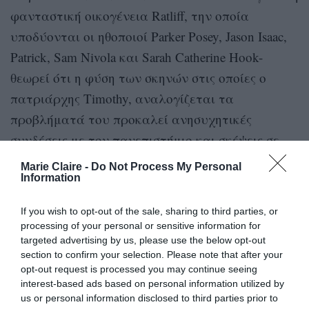
φανταστική οικογένεια Ratliff, την οποία
υποδύονται οι ηθοποιοί Parker Posey, Jason Isaac,
Patrick, Sam Nivola και Sarah Catherine Hook-
θεωρεί ότι η φύση των σκηνών στις οποίες ο
πατριάρχης Timothy, αναλογίζεται τα
προβλήματά του προκαλεί ανησυχητικές
συνδέσεις με τον πανεπιστήμιο και σκέψεις σε
ανθρώπους που ίσως αντιμετωπίζουν παρόμοιες
Marie Claire -
Do Not Process My Personal
Information
καταστάσεις.
If you wish to opt-out of the sale, sharing to third parties, or
Ο Timothy Ratliff, τον οποίο υποδύεται ο ηθοποιός
processing of your personal or sensitive information for
Jason Isaac, είναι ένας πλούσιος επιχειρηματίας
targeted advertising by us, please use the below opt-out
και απόφοιτος του Πανεπιστημίου Duke. Στο
section to confirm your selection. Please note that after your
opt-out request is processed you may continue seeing
επεισόδιο που προβλήθηκε την 23η Μαρτίου,
interest-based ads based on personal information utilized by
καθώς ο χαρακτήρας αντιμετωπίζει οικονομικά
us or personal information disclosed to third parties prior to