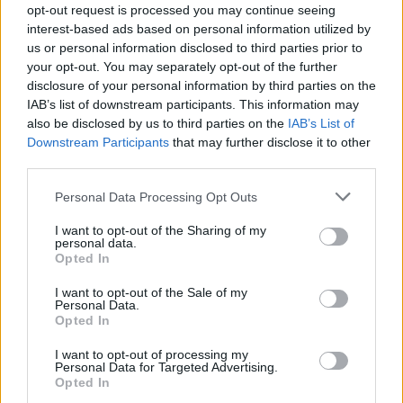
opt-out request is processed you may continue seeing
«Big Little Lies»: Τι γνωρίζουμε για
interest-based ads based on personal information utilized by
us or personal information disclosed to third parties prior to
την 3η σεζόν της αγαπημένης
your opt-out. You may separately opt-out of the further
σειράς
disclosure of your personal information by third parties on the
IAB’s list of downstream participants. This information may
also be disclosed by us to third parties on the
IAB’s List of
Downstream Participants
that may further disclose it to other
third parties.
Personal Data Processing Opt Outs
I want to opt-out of the Sharing of my
personal data.
Opted In
I want to opt-out of the Sale of my
Personal Data.
Opted In
I want to opt-out of processing my
Zoë Kravitz για τα «Φιλαράκια» :
Personal Data for Targeted Advertising.
Opted In
«Πρέπει να μείνουν στη δεκαετία