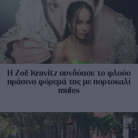
H Zoë Kravitz συνδύασε το φλούο
πράσινο φόρεμά της με πορτοκαλί
mules