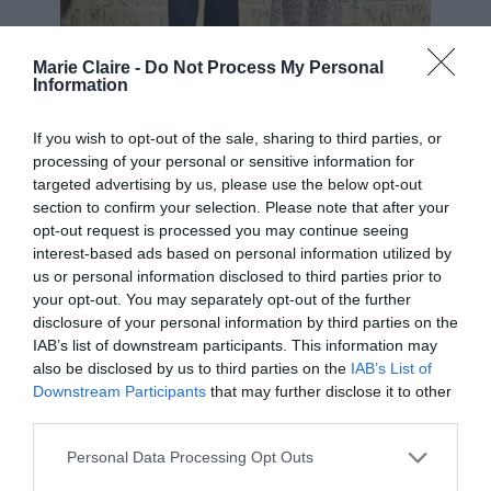
Marie Claire -
Do Not Process My Personal
Information
Από κοινή εμφάνισή τους το 2021. Photo by James Devaney/GC
If you wish to opt-out of the sale, sharing to third parties, or
Images
processing of your personal or sensitive information for
targeted advertising by us, please use the below opt-out
Η ιστορία αγάπης τους ξεκίνησε το 2017, όταν η
section to confirm your selection. Please note that after your
Magic Mike
Kravitz προσέλκυσε τον σταρ του «
»
opt-out request is processed you may continue seeing
interest-based ads based on personal information utilized by
για τον πρωταγωνιστικό ρόλο (Slater King) του
us or personal information disclosed to third parties prior to
σκηνοθετικού ντεμπούτου της, του θρίλερ
your opt-out. You may separately opt-out of the further
disclosure of your personal information by third parties on the
Pussy Island
«
». Αφού συνεργάστηκαν στο φιλμ
IAB’s list of downstream participants. This information may
υπήρξαν για χρόνια φίλοι, μέχρι που
also be disclosed by us to third parties on the
IAB’s List of
2021
συνδέθηκαν ερωτικά το
.
Downstream Participants
that may further disclose it to other
third parties.
Δείτε το νέο βίντεο για τις διακοπές τους
Personal Data Processing Opt Outs
στην Ερμιόνη: