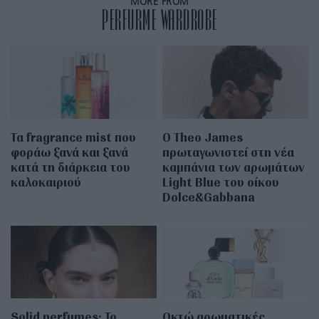
MORE FROM
PERFURME WARDROBE
Τα fragrance mist που
Ο Theo James
φοράω ξανά και ξανά
πρωταγωνιστεί στη νέα
κατά τη διάρκεια του
καμπάνια των αρωμάτων
καλοκαιριού
Light Blue του οίκου
Dolce&Gabbana
Solid perfumes: Το
Οκτώ αρωματικές