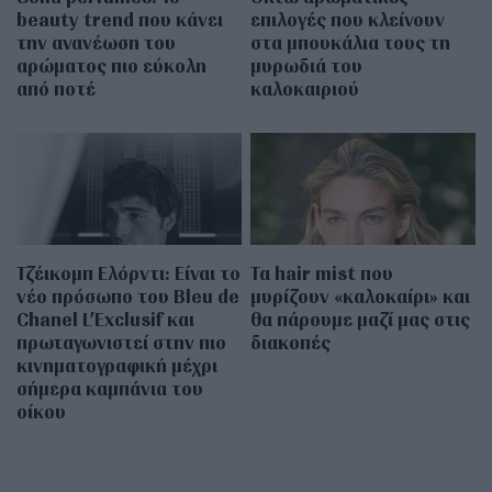
beauty trend που κάνει
επιλογές που κλείνουν
την ανανέωση του
στα μπουκάλια τους τη
αρώματος πιο εύκολη
μυρωδιά του
από ποτέ
καλοκαιριού
Τζέικομπ Ελόρντι: Είναι το
Τα hair mist που
νέο πρόσωπο του Bleu de
μυρίζουν «καλοκαίρι» και
Chanel L’Exclusif και
θα πάρουμε μαζί μας στις
πρωταγωνιστεί στην πιο
διακοπές
κινηματογραφική μέχρι
σήμερα καμπάνια του
οίκου