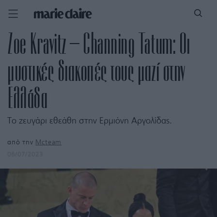
Zoe Kravitz – Channing Tatum: Οι
μυστικές διακοπές τους μαζί στην
Ελλάδα
Το ζευγάρι εθεάθη στην Ερμιόνη Αργολίδας.
από την
Mcteam
06/07/2023