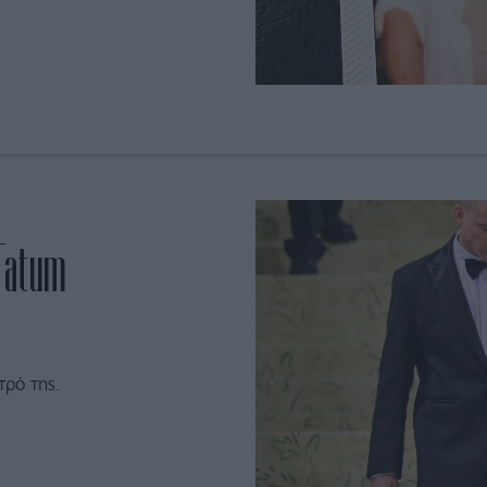
 Tatum
τρό της.