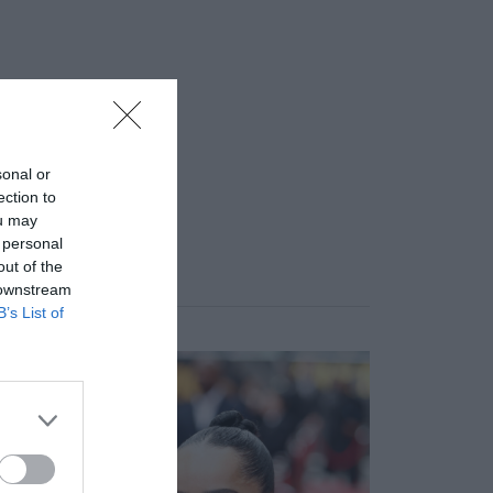
sonal or
ection to
ou may
 personal
out of the
 downstream
B’s List of