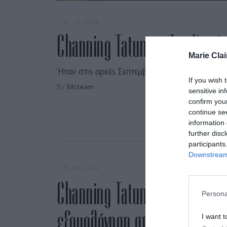
30. 10. 2024
Channing Tatum – Zoë Kravitz
Marie Clai
Ήταν στις αρχές Σεπτεμβρίου που ο ηθοποιός 
If you wish 
By
Mcteam
sensitive in
confirm you
continue se
information 
further disc
participants
Downstream 
06. 09. 2024
Channing Tatum: Η δημόσια ε
Persona
εξομολόγηση στη Zoë Kravitz
I want t