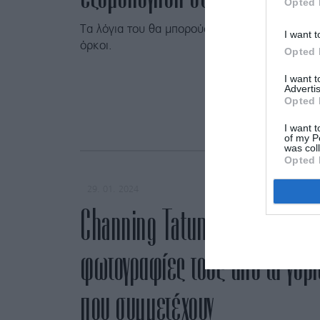
Opted 
Τα λόγια του θα μπορούσαν εύκολα να λειτουρ
I want t
όρκοι.
Opted 
I want 
Advertis
Opted 
I want t
of my P
was col
Opted 
29. 01. 2024
Channing Tatum – Zoë Kravitz
φωτογραφίες τους από τα γυρίσ
που συμμετέχουν