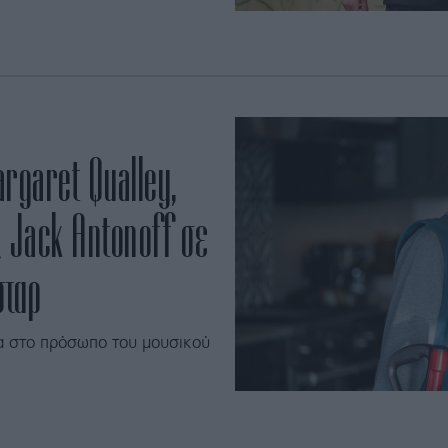
argaret Qualley,
ς Jack Antonoff σε
σταρ
α στο πρόσωπο του μουσικού