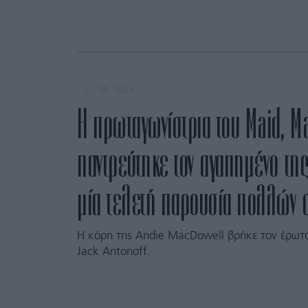
21. 08. 2023
Η πρωταγωνίστρια του Maid, M
παντρεύτηκε τον αγαπημένο τη
μία τελετή παρουσία πολλών 
Η κόρη της Andie MacDowell βρήκε τον έρωτ
Jack Antonoff.