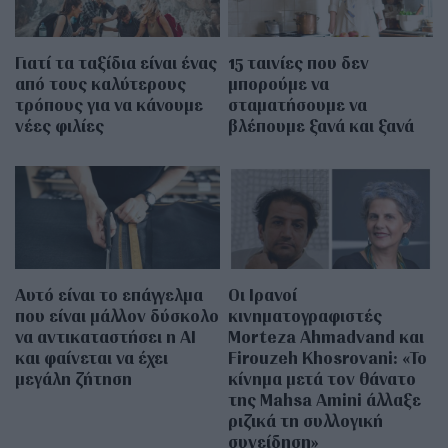
Γιατί τα ταξίδια είναι ένας
15 ταινίες που δεν
από τους καλύτερους
μπορούμε να
τρόπους για να κάνουμε
σταματήσουμε να
νέες φιλίες
βλέπουμε ξανά και ξανά
Αυτό είναι το επάγγελμα
Οι Ιρανοί
που είναι μάλλον δύσκολο
κινηματογραφιστές
να αντικαταστήσει η AI
Morteza Ahmadvand και
και φαίνεται να έχει
Firouzeh Khosrovani: «Το
μεγάλη ζήτηση
κίνημα μετά τον θάνατο
της Mahsa Amini άλλαξε
ριζικά τη συλλογική
συνείδηση»