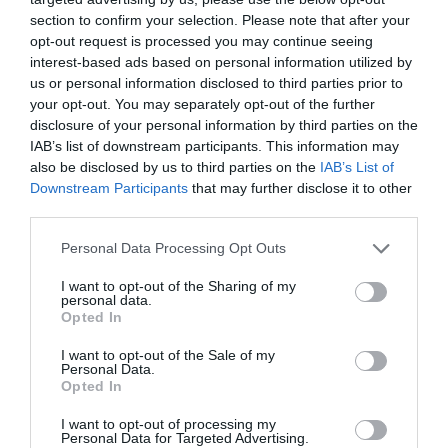
section to confirm your selection. Please note that after your
4) Ο γνωστός κόσμος, Edward P. Jones
opt-out request is processed you may continue seeing
interest-based ads based on personal information utilized by
us or personal information disclosed to third parties prior to
5) Οι διορθώσεις, Jonathan Franzen
your opt-out. You may separately opt-out of the further
disclosure of your personal information by third parties on the
6) 2666, Roberto Bolaño
IAB’s list of downstream participants. This information may
also be disclosed by us to third parties on the
IAB’s List of
7) Υπόγειος σιδηρόδρομος, Colson Whitehead
Downstream Participants
that may further disclose it to other
third parties.
8) Αούστερλιτζ, W.G. Sebald
Personal Data Processing Opt Outs
I want to opt-out of the Sharing of my
9) Μη μ’ αφήσεις ποτέ, Kazuo Ishiguro
personal data.
Opted In
10) Γκίλιαντ, Marilynne Robinson
I want to opt-out of the Sale of my
Personal Data.
Opted In
I want to opt-out of processing my
Personal Data for Targeted Advertising.