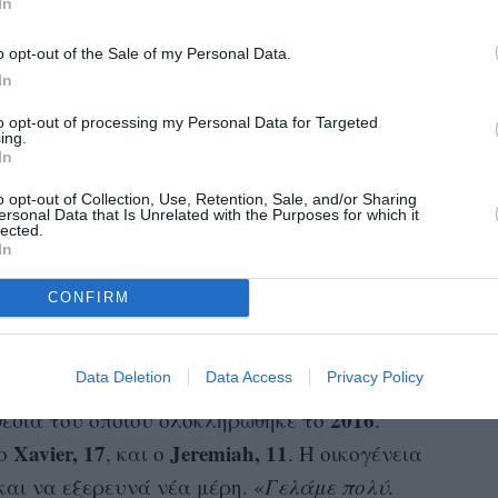
α αναλάβει ποτέ. Σκέφτηκα, μάλιστα, αυτό
In
 Δεν έχω ιδέα τι πρέπει να κάνω».
o opt-out of the Sale of my Personal Data.
εί από μια άλλη οικογένεια, αλλά όταν έφυγε
In
22
 ένας στον άλλον. Τότε ο Farmer, μόλις στα
to opt-out of processing my Personal Data for Targeted
υιοθετήσει
φαση: να τον
. «
Από εκεί που
ing.
In
πατέρας
μήνες ήρθαμε τόσο κοντά που νιώθαμε
o opt-out of Collection, Use, Retention, Sale, and/or Sharing
ersonal Data that Is Unrelated with the Purposes for which it
lected.
In
CONFIRM
 υιοθεσίας του Jackson, το αγόρι άρχισε να
η σκεφτόταν να μεγαλώσει την οικογένειά του.
Data Deletion
Data Access
Privacy Policy
11χρονο Xavier
καν τον
και, έναν χρόνο μετά,
2016
οθεσία του οποίου ολοκληρώθηκε το
.
Xavier, 17
Jeremiah, 11
 ο
, και ο
. Η οικογένεια
αι να εξερευνά νέα μέρη. «
Γελάμε πολύ.