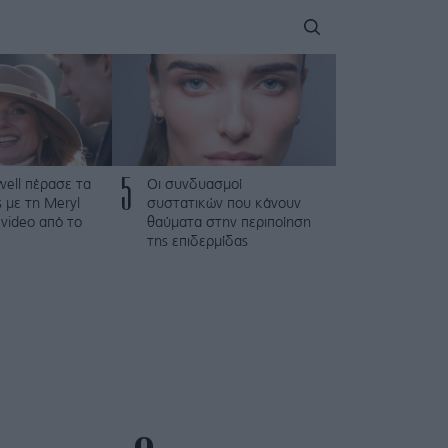
5
iwell πέρασε τα
Οι συνδυασμοί
ς με τη Meryl
συστατικών που κάνουν
 video από το
θαύματα στην περιποίηση
της επιδερμίδας