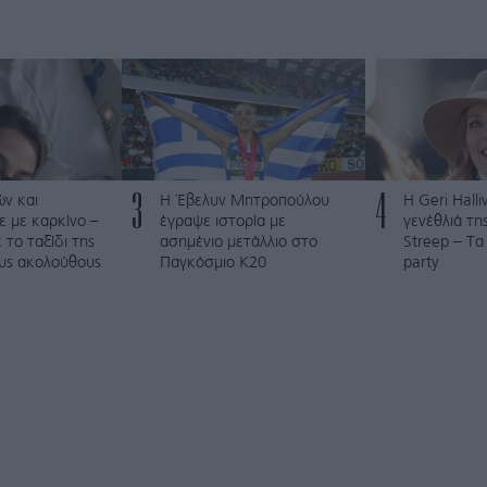
3
4
ν και
Η Έβελυν Μητροπούλου
Η Geri Hall
 με καρκίνο –
έγραψε ιστορία με
γενέθλιά τη
το ταξίδι της
ασημένιο μετάλλιο στο
Streep – Τα
ους ακολούθους
Παγκόσμιο Κ20
party