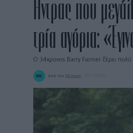
Άντρας που μεγάλ
τρία αγόρια: «Έγ
Ο 34χρονος Barry Farmer ξέρει πολύ
από την
Mcteam
29/11/2021