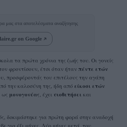
θρα μας
στα αποτελέσματα αναζήτησης
aire.gr on Google
κολα τα πρώτα χρόνια της ζωής του. Οι γονείς
πέντε ετών
 τον φροντίσουν, έτσι όταν ήταν
υ, προσφέροντάς του επιτέλους την αγάπη
είκοσι ετών
από την καλοσύνη της, ήδη από
μονογονέας
υιοθετήσει
, ως
, έχει
και
ός, δοκιμάστηκε για πρώτη φορά στην αναδοχή
βε για έξι μήνες. Δύο μήνες μετά, του