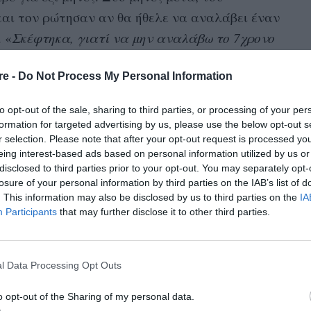
αι τον ρώτησαν αν θα ήθελε να αναλάβει έναν
. «
Σκέφτηκα, γιατί να μην αναλάβω το 7χρονο
ούσαμε να κάνουμε περισσότερα μαζί
». Δεν
re -
Do Not Process My Personal Information
 τότε, εκτός του ότι το έλεγαν Jackson.
to opt-out of the sale, sharing to third parties, or processing of your per
μερικανός. Όταν το συνάντησα, είδα το πιο
formation for targeted advertising by us, please use the below opt-out s
οτέ. Σκέφτηκα, μάλιστα, αυτό θα έχει
r selection. Please note that after your opt-out request is processed y
πει να κάνω
». Όμως οι δυο τους δέθηκαν
eing interest-based ads based on personal information utilized by us or
disclosed to third parties prior to your opt-out. You may separately opt-
ησε ότι το αγοράκι χρειαζόταν μια οικογένεια.
losure of your personal information by third parties on the IAB’s list of
αγκαλιές
ς. Ήθελε
, ήθελε να με φωνάζει
. This information may also be disclosed by us to third parties on the
IA
Participants
that may further disclose it to other third parties.
l Data Processing Opt Outs
o opt-out of the Sharing of my personal data.
φροαμερικανός. Όταν το συνάντησα, είδα