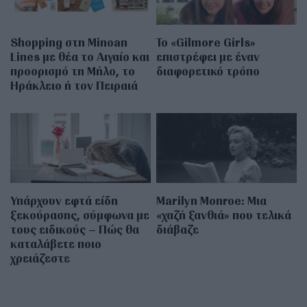
Shopping στη Minoan
Το «Gilmore Girls»
Lines με θέα το Αιγαίο και
επιστρέφει με έναν
προορισμό τη Μήλο, το
διαφορετικό τρόπο
Ηράκλειο ή τον Πειραιά
Υπάρχουν εφτά είδη
Marilyn Monroe: Μια
ξεκούρασης, σύμφωνα με
«χαζή ξανθιά» που τελικά
τους ειδικούς – Πώς θα
διάβαζε
καταλάβετε ποιο
χρειάζεστε