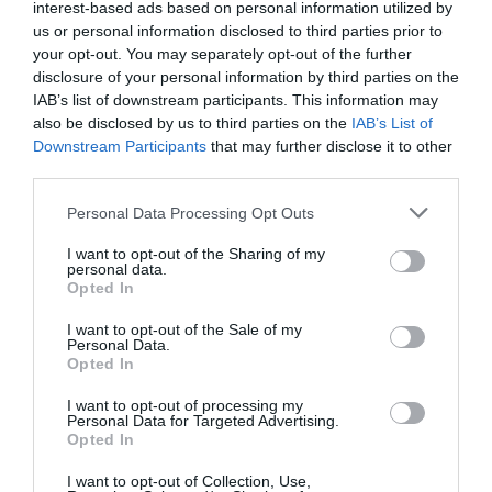
interest-based ads based on personal information utilized by
φαγητό. Όπως σχολιάζει μάλιστα ο παιδίατρος
us or personal information disclosed to third parties prior to
Matthew Badgett
, ο ίδιος συνηθίζει να τρώει κάτι
your opt-out. You may separately opt-out of the further
ελαφρύ προτού βουτήξει, «
γιατί έτσι νιώθω ότι
disclosure of your personal information by third parties on the
IAB’s list of downstream participants. This information may
μπορώ να κολυμπήσω γρηγορότερα και
also be disclosed by us to third parties on the
IAB’s List of
περισσότερο
».
Downstream Participants
that may further disclose it to other
third parties.
Όλα τα παραπάνω φυσικά δεν σημαίνουν ότι
Personal Data Processing Opt Outs
κίνδυνο πνιγμού
πρέπει να υποτιμήσουμε τον
,
I want to opt-out of the Sharing of my
που είναι η βασική αιτία θανάτου από ατύχημα
personal data.
Opted In
1-4 ετών
παιδιών
και η δεύτερη αιτία θανάτου
5-14
στις ηλικίες
, σύμφωνα με το αμερικανικό
I want to opt-out of the Sale of my
Personal Data.
Κέντρο Ελέγχου και Πρόληψης Ασθενειών
Opted In
(CDC). Αιτίες που μπορεί να οδηγήσουν σε
I want to opt-out of processing my
Personal Data for Targeted Advertising.
ατυχήματα
πνιγμό είναι
στο νερό,
Opted In
τραυματισμοί
, αλλά και προβλήματα υγείας
I want to opt-out of Collection, Use,