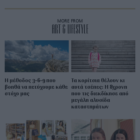
MORE FROM
ART & LIFESTYLE
Η μέθοδος 3-6-9 που
Τα κορίτσια θέλουν κι
βοηθά να πετύχουμε κάθε
αυτά τσέπες: Η 8χρονη
στόχο μας
που τις διεκδίκησε από
μεγάλη αλυσίδα
καταστημάτων