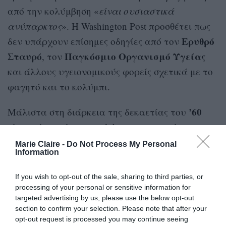
από την κολύμβηση «
είναι ουσιαστικά
ανύπαρκτος
». Η Washington Post προσθέτει πως
Ερυθρό
δεν υπάρχουν επίσημες οδηγίες από τον
Σταυρό
Παγκόσμιο
Οργανισμό
Υγείας
, τον
και άλλους υγειονομικούς φορείς σχετικά με το
φαγητό και το κολύμπι.
’60
Μάλιστα στη διάρκεια της δεκαετίας του
μελέτες
είχαν γίνει κάποιες
για τη σχέση
φαγητού και κολύμβησης που επίσης δεν έδειξαν
Marie Claire -
Do Not Process My Personal
Information
αυξημένο κίνδυνο πνιγμού. Ενδεικτικά, σε μια
24 κολυμβητές
από αυτές, όπου
περίμεναν από
If you wish to opt-out of the sale, sharing to third parties, or
30 λεπτά
δύο ώρες
έως
μετά από ένα ελαφρύ
processing of your personal or sensitive information for
targeted advertising by us, please use the below opt-out
γεύμα προτού βουτήξουν στο νερό δεν
section to confirm your selection. Please note that after your
ανέφεραν ανεπιθύμητες ενέργειες από το
opt-out request is processed you may continue seeing