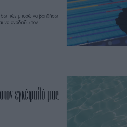
να δω πώς μπορώ να βοηθήσω
ι να αναδείξω τον
.
στον εγκέφαλό μας