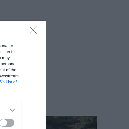
sonal or
ection to
ou may
 personal
out of the
 downstream
B’s List of