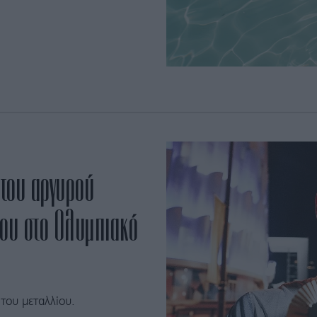
 του αργυρού
ου στο Ολυμπιακό
του μεταλλίου.