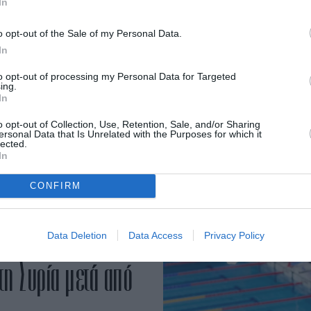
α ή αυτοπεποίθηση;
In
o opt-out of the Sale of my Personal Data.
laire
In
to opt-out of processing my Personal Data for Targeted
ing.
ων των ηλικιών.
In
o opt-out of Collection, Use, Retention, Sale, and/or Sharing
ersonal Data that Is Unrelated with the Purposes for which it
lected.
In
CONFIRM
Data Deletion
Data Access
Privacy Policy
τη Συρία μετά από