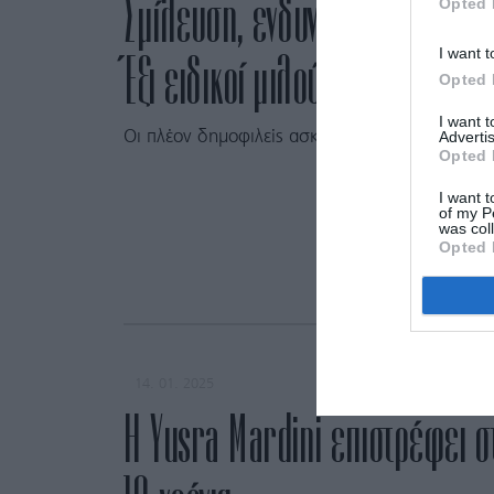
Σμίλευση, ενδυνάμωση, ευεξί
Opted 
I want t
Έξι ειδικοί μιλούν στο Marie C
Opted 
I want 
Advertis
Oι πλέον δημοφιλείς ασκήσεις στα κορίτσια όλ
Opted 
I want t
of my P
was col
Opted 
14. 01. 2025
Η Yusra Mardini επιστρέφει σ