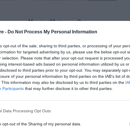
ώτη στο Marie Claire: «Δεν υπάρχει
re -
Do Not Process My Personal Information
δύσκολο ο πρωταθλητισμός να
to opt-out of the sale, sharing to third parties, or processing of your per
formation for targeted advertising by us, please use the below opt-out s
ς»
r selection. Please note that after your opt-out request is processed y
eing interest-based ads based on personal information utilized by us or
disclosed to third parties prior to your opt-out. You may separately opt-
α του 2024, τα πανελλήνια ρεκόρ που σπα το ένα μετά
losure of your personal information by third parties on the IAB’s list of
α το ένα στοιχείο που - κατά τη γνώμη της - χρειάζεται
. This information may also be disclosed by us to third parties on the
IA
Participants
that may further disclose it to other third parties.
l Data Processing Opt Outs
o opt-out of the Sharing of my personal data.