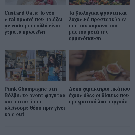
Custard Oats: Το νέο
Τα βιολογικά φρούτα και
viral πρωινό που μοιάζει
λαχανικά προστατεύουν
με επιδόρπιο αλλά είναι
από τον καρκίνο του
γεμάτο πρωτεΐνη
μαστού μετά την
εμμηνόπαυση
Punk Champagne στη
Δέκα χαρακτηριστικά που
Βόλβη: το event φαγητού
έχουν όλες οι δίαιτες που
και ποτού όπου
πραγματικά λειτουργούν
κλείνουμε θέση πριν γίνει
sold out