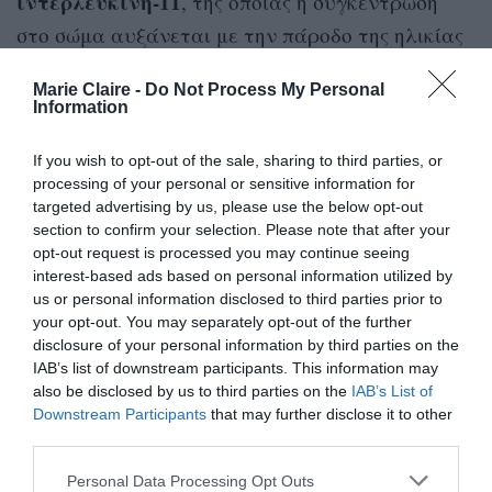
ιντερλευκίνη-11
, της οποίας η συγκέντρωση
στο σώμα αυξάνεται με την πάροδο της ηλικίας
και ευθύνεται για την εμφάνιση φλεγμονών. Ο
Marie Claire -
Do Not Process My Personal
έλεγχος της δράσης αυτής της ουσίας
Information
αναμένεται να έχει θετική επίδραση σε
If you wish to opt-out of the sale, sharing to third parties, or
ανθρώπινους βιολογικούς δείκτες που
processing of your personal or sensitive information for
σχετίζονται άμεσα με τη γήρανση του σώματος.
targeted advertising by us, please use the below opt-out
section to confirm your selection. Please note that after your
Ο καθηγητής Stuart Cook, που συμμετέχει στην
opt-out request is processed you may continue seeing
interest-based ads based on personal information utilized by
έρευνα, μίλησε σχετικά με τα αποτελέσματά της
us or personal information disclosed to third parties prior to
στο BBC:
your opt-out. You may separately opt-out of the further
disclosure of your personal information by third parties on the
IAB’s list of downstream participants. This information may
«Προσπαθώ να μην ενθουσιάζομαι πάρα πολύ,
also be disclosed by us to third parties on the
IAB’s List of
επειδή σκέφτομαι ‘μήπως είναι πολύ καλό για
Downstream Participants
that may further disclose it to other
να είναι αληθινό;’. Αλλά μένω στα δεδομένα, τα
third parties.
οποία λένε πολλά πράγματα».
Personal Data Processing Opt Outs