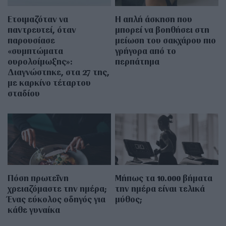
Ετοιμαζόταν να
Η απλή άσκηση που
παντρευτεί, όταν
μπορεί να βοηθήσει στη
παρουσίασε
μείωση του σακχάρου πιο
«συμπτώματα
γρήγορα από το
ουρολοίμωξης»:
περπάτημα
Διαγνώστηκε, στα 27 της,
με καρκίνο τέταρτου
σταδίου
Πόση πρωτεΐνη
Μήπως τα 10.000 βήματα
χρειαζόμαστε την ημέρα;
την ημέρα είναι τελικά
Ένας εύκολος οδηγός για
μύθος;
κάθε γυναίκα