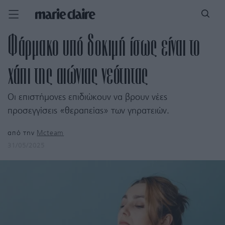
Φάρμακο υπό δοκιμή ίσως είναι το
χάπι της αιώνιας νεότητας
Οι επιστήμονες επιδιώκουν να βρουν νέες
προσεγγίσεις «θεραπείας» των γηρατειών.
από την
Mcteam
31/05/2025