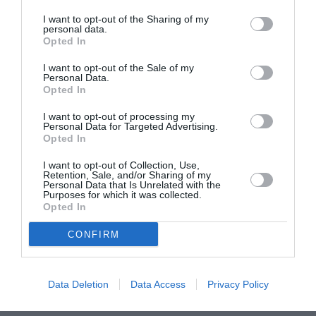
I want to opt-out of the Sharing of my
Ο ίδιος τόνισε ότι, αν η συγκεκριμένη μέθοδος,
personal data.
Opted In
που βασίζεται στον έλεγχο της πρωτεΐνης, δώσει
θετικά αποτελέσματα στους ανθρώπους, χωρίς
I want to opt-out of the Sale of my
Personal Data.
να εμφανιστούν παρενέργειες, τότε θα
Opted In
αλλάξουν πάρα πολλά πράγματα στην
I want to opt-out of processing my
Personal Data for Targeted Advertising.
αντιμετώπιση των γηρατειών από τη σύγχρονη
Opted In
ιατρική.
I want to opt-out of Collection, Use,
Retention, Sale, and/or Sharing of my
Ωστόσο, η ιντερλευκίνη-11 παίζει σημαντικό
Personal Data that Is Unrelated with the
Purposes for which it was collected.
ρόλο στα πρώτα στάδια της ανάπτυξης και έτσι
Opted In
το κατάλληλο χρονικό
θα πρέπει να βρεθεί
CONFIRM
σημείο
στο οποίο θα χορηγηθεί στα αντικείμενα
της μελέτης το χάπι που αναστέλλει τη
Data Deletion
Data Access
Privacy Policy
λειτουργία της.