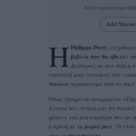
Δείτε περισσότερα άρ
Add Mariecl
Η
Philippa Perry
, ψυχοθερα
βιβλίο που θα ήθελες ν
Διόπτρα), σε μια στήλη 
επιστολή μιας γυναίκας που υποσ
παιδιά
περισσότερο από τα δικά 
Όπως γράφει συγκεκριμένα: «
Είμ
Αγαπώ τον άντρα και τα παιδιά μ
φίλους, και μια καριέρα που με ι
μαμά
μου
η σχέση με τη
, 70 ετώ
μονογονέας
μου ως
.