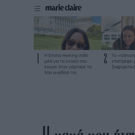
1
2
H Emma Heming Willis
Το «Gilmore
μιλά για τις ενοχές που
επιστρέφει 
ένιωσε όταν γιόρτασε τα
διαφορετικ
50α γενέθλιά της