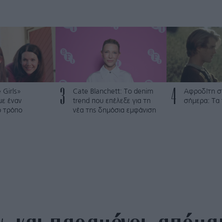
3
4
 Girls»
Cate Blanchett: Το denim
Αφροδίτη σ
με έναν
trend που επέλεξε για τη
σήμερα: Τα
ό τρόπο
νέα της δημόσια εμφάνιση