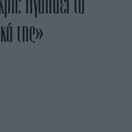
κρη: Αγαπάει τα
ικά της»