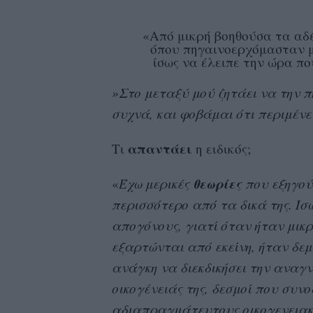
«Από μικρή βοηθούσα τα αδέ
όπου πηγαινοερχόμασταν μό
ίσως να έλειπε την ώρα πο
»Στο μεταξύ μού ζητάει να την π
συχνά, και φοβάμαι ότι περιμένε
απαντάει
Τι
η ειδικός;
θεωρίες
«
Έχω μερικές
που εξηγού
περισσότερο από τα δικά της. Ίσ
απογόνους, γιατί όταν ήταν μικρ
εξαρτώνται από εκείνη, ήταν δεμέ
ανάγκη να διεκδικήσει την αναγν
οικογένειάς της, δεσμοί που συν
αδιαπραγμάτευτους οικογενειακ