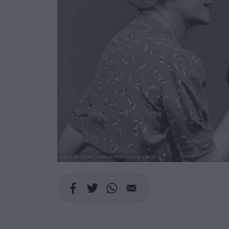
PHOTO BY GEORGE MARKS/RETROFILE/GETTY IMAGES