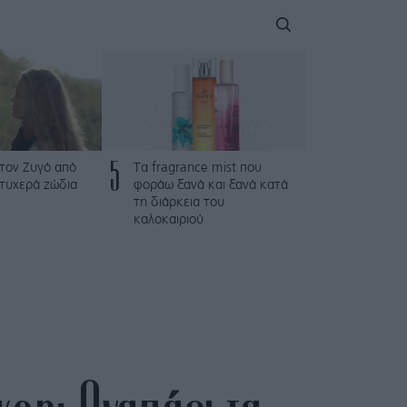
5
τον Ζυγό από
Τα fragrance mist που
 τυχερά ζώδια
φοράω ξανά και ξανά κατά
τη διάρκεια του
καλοκαιριού