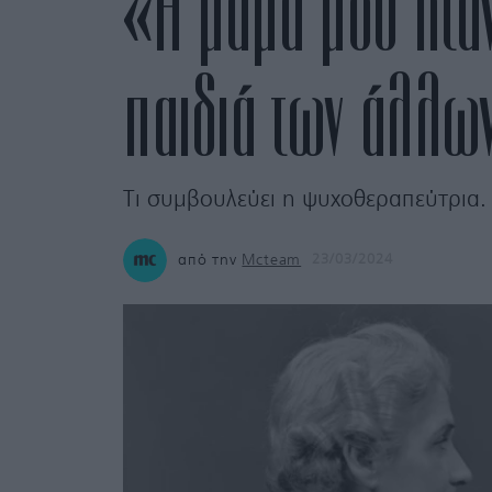
«Η μαμά μου ήταν
παιδιά των άλλων
Τι συμβουλεύει η ψυχοθεραπεύτρια.
από την
Mcteam
23/03/2024