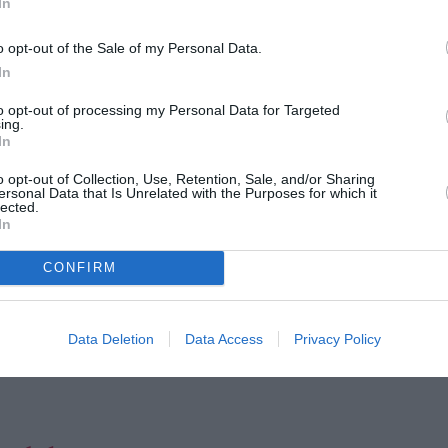
In
να ετοιμαστούν για το σχολείο όπου
o opt-out of the Sale of my Personal Data.
μαμά έμενε στο κρεβάτι και ίσως να έλειπε
In
 εγώ μαγείρευα. Δεν ήταν ποτέ βίαιη ή
to opt-out of processing my Personal Data for Targeted
ούσα, συναισθηματικά και συχνά σωματικά. Η
ing.
In
ναι σαν να ξύνει μια παλιά πληγή που δεν
o opt-out of Collection, Use, Retention, Sale, and/or Sharing
ersonal Data that Is Unrelated with the Purposes for which it
lected.
In
μας – παρόλο που αγοράζει δώρα για τα
υμίσω κάποια γενέθλια, μου λέει να αγοράσω
CONFIRM
 είναι από εκείνη. Στο παρελθόν της έχουμε πει
κε να τη σοκάρει, άλλαξε για λίγες μέρες
Data Deletion
Data Access
Privacy Policy
κό εαυτό της. Με κουράζει να της λέω