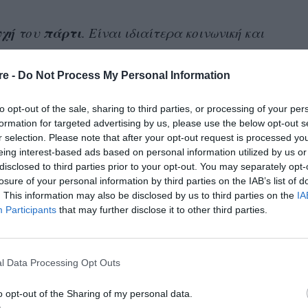
υχή
πάρτι
του
. Είναι ιδιαίτερα κοινωνική και
κάνει φίλους και να ασχοληθεί με τα παιδιά
ση με τα δικά της παιδιά ήταν πάντα
re -
Do Not Process My Personal Information
χνά αλλά εκείνη δεν έρχεται ποτέ να μας δει,
to opt-out of the sale, sharing to third parties, or processing of your per
ταν ήμασταν παιδιά, η μαμά συχνά ταξίδευε
formation for targeted advertising by us, please use the below opt-out s
ντάς μας με συγγενείς και φίλους και, όταν
r selection. Please note that after your opt-out request is processed y
eing interest-based ads based on personal information utilized by us or
disclosed to third parties prior to your opt-out. You may separately opt-
losure of your personal information by third parties on the IAB’s list of
. This information may also be disclosed by us to third parties on the
IA
Participants
that may further disclose it to other third parties.
λλά εκείνη δεν έρχεται ποτέ να μας δει,
με. Όταν ήμασταν παιδιά, η μαμά συχνά
ρισμούς, αφήνοντάς μας με συγγενείς και
l Data Processing Opt Outs
μεγαλώσαμε, μόνους στο σπίτι».
o opt-out of the Sharing of my personal data.
ιερώνει
χρόνο
αγκαλιάζει
ή να μας
. Από