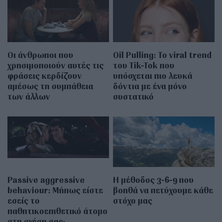
Οι άνθρωποι που
Oil Pulling: To viral trend
χρησιμοποιούν αυτές τις
του Tik-Tok που
φράσεις κερδίζουν
υπόσχεται πιο λευκά
αμέσως τη συμπάθεια
δόντια με ένα μόνο
των άλλων
συστατικό
Passive aggressive
Η μέθοδος 3-6-9 που
behaviour: Μήπως είστε
βοηθά να πετύχουμε κάθε
εσείς το
στόχο μας
παθητικοεπιθετικό άτομο
στη σχέση σας;