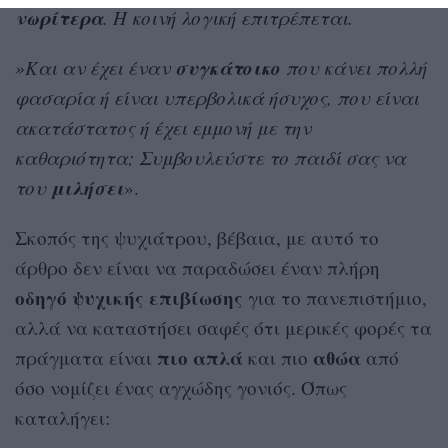
νωρίτερα
. Η κοινή λογική επιτρέπεται.
συγκάτοικο
»Και αν έχει έναν
που κάνει πολλή
φασαρία ή είναι υπερβολικά ήσυχος, που είναι
ακατάστατος ή έχει εμμονή με την
καθαριότητα; Συμβουλεύστε το παιδί σας να
μιλήσει
του
».
Σκοπός της ψυχιάτρου, βέβαια, με αυτό το
άρθρο δεν είναι να παραδώσει έναν πλήρη
οδηγό ψυχικής επιβίωσης
για το πανεπιστήμιο,
αλλά να καταστήσει σαφές ότι μερικές φορές τα
πιο απλά
αθώα
πράγματα είναι
και πιο
από
όσο νομίζει ένας αγχώδης γονιός. Όπως
καταλήγει: