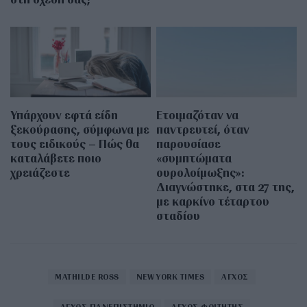
Υπάρχουν εφτά είδη
Ετοιμαζόταν να
ξεκούρασης, σύμφωνα με
παντρευτεί, όταν
τους ειδικούς – Πώς θα
παρουσίασε
καταλάβετε ποιο
«συμπτώματα
χρειάζεστε
ουρολοίμωξης»:
Διαγνώστηκε, στα 27 της,
με καρκίνο τέταρτου
σταδίου
MATHILDE ROSS
NEW YORK TIMES
ΑΓΧΟΣ
ΑΓΧΟΣ ΠΑΝΕΠΙΣΤΗΜΙΟ
ΑΓΧΟΣ ΦΟΙΤΗΤΗΣ