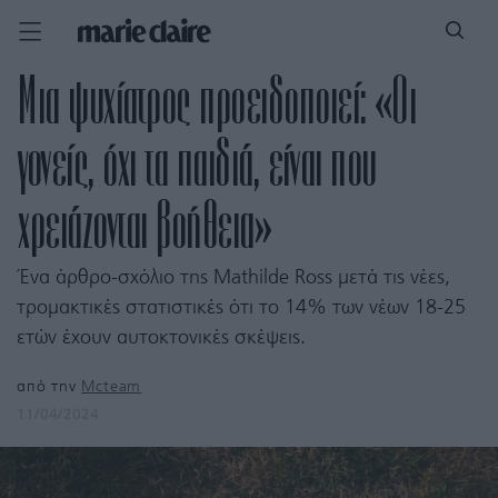
Μια ψυχίατρος προειδοποιεί: «Οι
γονείς, όχι τα παιδιά, είναι που
χρειάζονται βοήθεια»
Ένα άρθρο-σχόλιο της Mathilde Ross μετά τις νέες,
τρομακτικές στατιστικές ότι το 14% των νέων 18-25
ετών έχουν αυτοκτονικές σκέψεις.
από την
Mcteam
11/04/2024