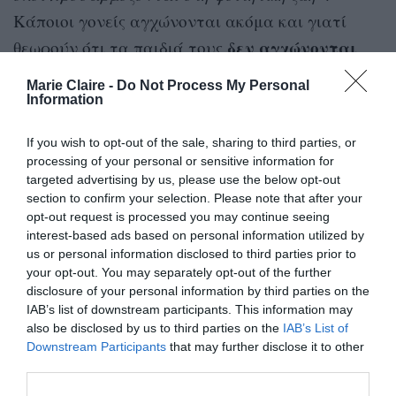
Κάποιοι γονείς αγχώνονται ακόμα και γιατί
δεν αγχώνονται
θεωρούν ότι τα παιδιά τους
αρκετά
«
» – το θεωρούν κι αυτό ως ένα
Marie Claire -
Do Not Process My Personal
προειδοποιητικό σημάδι ότι υπάρχει πρόβλημα.
Information
«
Η αλήθεια είναι ότι υπάρχει μια συμβουλή που
If you wish to opt-out of the sale, sharing to third parties, or
processing of your personal or sensitive information for
γονείς
μπορώ να δώσω στους
, και θα το κάνω
targeted advertising by us, please use the below opt-out
Συνέλθετε
όσο το δυνατόν πιο ευγενικά:
».
section to confirm your selection. Please note that after your
opt-out request is processed you may continue seeing
interest-based ads based on personal information utilized by
»Για παράδειγμα, αν το παιδί σας αισθάνεται
us or personal information disclosed to third parties prior to
ότι δεν αποδίδει στο αμφιθέατρο – ότι
your opt-out. You may separately opt-out of the further
disclosure of your personal information by third parties on the
δυσκολεύεται να παρακολουθήσει τους
IAB’s list of downstream participants. This information may
καθηγητές και ότι όλοι εκεί μέσα είναι
also be disclosed by us to third parties on the
IAB’s List of
εξυπνότεροι, μπορείτε να του πείτε:
Downstream Participants
that may further disclose it to other
third parties.
“Μελέτησε”. Συχνά ένας φοιτητής που έχω