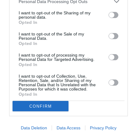
συμβουλεύσει έρχεται και μου λέει ότι
Personal Data Processing Opt Outs
ανακάλυψε το μυστικό: Να εμφανίζεται στο
I want to opt-out of the Sharing of my
personal data.
μάθημα προετοιμασμένος
!
[…]
Opted In
I want to opt-out of the Sale of my
Personal Data.
Opted In
I want to opt-out of processing my
«Η αλήθεια είναι ότι υπάρχει μια
Personal Data for Targeted Advertising.
συμβουλή που μπορώ να δώσω στους
Opted In
γονείς, και θα το κάνω όσο το δυνατόν
πιο ευγενικά: Συνέλθετε».
I want to opt-out of Collection, Use,
Retention, Sale, and/or Sharing of my
Personal Data that Is Unrelated with the
»Μπορώ να σας προετοιμάσω και για πιο
Purposes for which it was collected.
Opted In
προχωρημένα θέματα. Ας πούμε ότι το παιδί
εξαντλημένο
σας είναι
και δυσκολεύεται να
CONFIRM
ξυπνάει εγκαίρως για ένα μάθημα και πιστεύει
ότι έχει κάποιο ιατρικό πρόβλημα ή μια
Data Deletion
Data Access
Privacy Policy
ύπνο
διαταραχή ύπνου. Πείτε του να πάει για