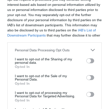
interest-based ads based on personal information utilized by
us or personal information disclosed to third parties prior to
Απάντησε ότι «το πάρτι είναι και για
your opt-out. You may separately opt-out of the further
τον ετεροθαλή αδερφό του οπότε δεν
disclosure of your personal information by third parties on the
θα άλλαζε τίποτα αν εκείνος έφευγε
IAB’s list of downstream participants. This information may
νωρίτερα. Τότε εγώ αποφάσισα να μη
also be disclosed by us to third parties on the
IAB’s List of
συνεχίσω τη συζήτηση και του είπα ότι
Downstream Participants
that may further disclose it to other
αν αισθάνεται έτσι τότε θα κάνουμε
third parties.
ένα πάρτι μόνο για τον αδερφό του
και δεν χρειάζεται καν να κάνει τον
κόπο να είναι εκεί».
Personal Data Processing Opt Outs
I want to opt-out of the Sharing of my
Κάποιοι χρήστες, ωστόσο, θεώρησαν ότι η
personal data.
Opted In
υπερβολική
αντίδραση του πατέρα ήταν
,
προσθέτοντας ότι είναι σημαντική για έναν
I want to opt-out of the Sale of my
Personal Data.
18
έφηβο η ημέρα που κλείνει τα
και μπορεί για
Opted In
πρώτη φορά να βγει έξω και να παραγγείλει
I want to opt-out of processing my
Personal Data for Targeted Advertising.
αλκοολούχα ποτά νόμιμα. Ένας σχολίασε: «
Τα
Opted In
18 είναι ξεχωριστά γενέθλια, τα οποία