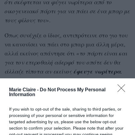
ότι σκέφτεται να φύγει νωρίτερα από το
οικογενειακό πάρτι για να πάει σε ένα μπαρ με
τους φίλους του
».
Όπως συνέχιζε ο ίδιος, αντιπρότεινε στο γιο του
να κανονίσει να πάει στο μπαρ μια άλλη μέρα,
αλλά εκείνος απάντησε ότι «
το πάρτι είναι και
για τον ετεροθαλή αδερφό του οπότε δεν θα
έφευγε
νωρίτερα
άλλαζε τίποτα αν εκείνος
.
Τότε εγώ αποφάσισα να μη συνεχίσω τη
συζήτηση και του είπα ότι αν αισθάνεται έτσι
Marie Claire -
Do Not Process My Personal
Information
τότε θα κάνουμε ένα πάρτι μόνο για τον
αδερφό του και δεν χρειάζεται καν να κάνει
If you wish to opt-out of the sale, sharing to third parties, or
τον κόπο να είναι εκεί
».
processing of your personal or sensitive information for
targeted advertising by us, please use the below opt-out
section to confirm your selection. Please note that after your
opt-out request is processed you may continue seeing