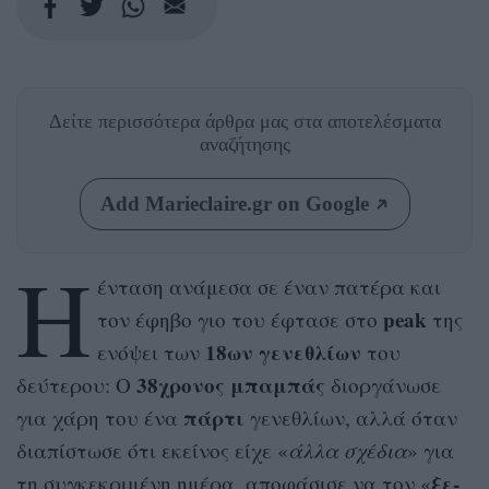
Δείτε περισσότερα άρθρα μας
στα αποτελέσματα
αναζήτησης
Add Marieclaire.gr on Google
Η
ένταση ανάμεσα σε έναν πατέρα και
peak
τον έφηβο γιο του έφτασε στο
της
18ων γενεθλίων
ενόψει των
του
38χρονος μπαμπάς
δεύτερου: Ο
διοργάνωσε
πάρτι
για χάρη του ένα
γενεθλίων, αλλά όταν
διαπίστωσε ότι εκείνος είχε «
άλλα σχέδια
» για
ξε-
τη συγκεκριμένη ημέρα, αποφάσισε να τον «