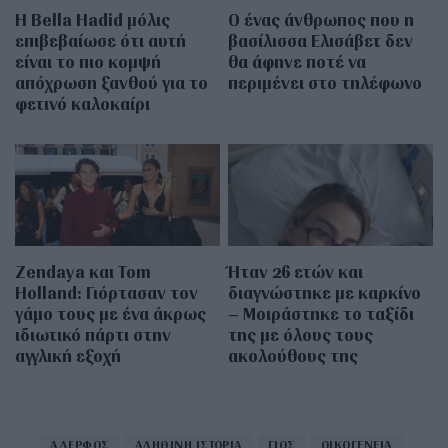
Η Bella Hadid μόλις
Ο ένας άνθρωπος που η
επιβεβαίωσε ότι αυτή
βασίλισσα Ελισάβετ δεν
είναι το πιο κομψή
θα άφηνε ποτέ να
απόχρωση ξανθού για το
περιμένει στο τηλέφωνο
φετινό καλοκαίρι
Zendaya και Tom
Ήταν 26 ετών και
Holland: Γιόρτασαν τον
διαγνώστηκε με καρκίνο
γάμο τους με ένα άκρως
– Μοιράστηκε το ταξίδι
ιδιωτικό πάρτι στην
της με όλους τους
αγγλική εξοχή
ακολούθους της
ΑΔΕΡΦΟΣ
ΑΛΗΘΙΝΗ ΙΣΤΟΡΙΑ
ΓΙΟΣ
ΟΙΚΟΓΕΝΕΙΑ