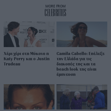
MORE FROM
CELEBRITIES
Χέρι χέρι στη Μύκονο η
Camila Cabello: Επέλεξε
Katy Perry και ο Justin
την Ελλάδα για τις
Trudeau
διακοπές της και τα
beach look της είναι
έμπνευση