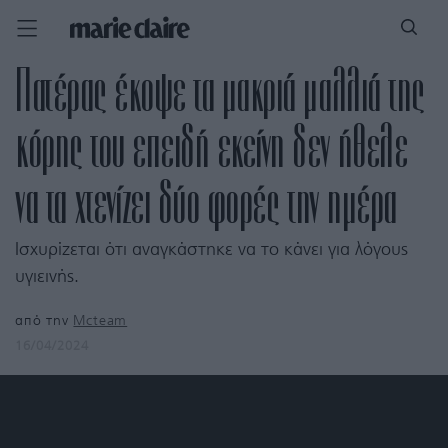
Πατέρας έκοψε τα μακριά μαλλιά της
κόρης του επειδή εκείνη δεν ήθελε
να τα χτενίζει δύο φορές την ημέρα
Ισχυρίζεται ότι αναγκάστηκε να το κάνει για λόγους
υγιεινής.
από την
Mcteam
16/04/2024