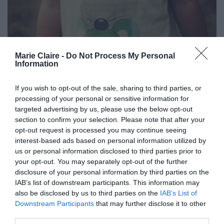
Marie Claire -
Do Not Process My Personal
Information
«Συνέχισε να κλαίει για μία ακόμα ώρα καθώς
την πήγαινα στους γονείς μου για να την
If you wish to opt-out of the sale, sharing to third parties, or
προσέχουν όσο δούλευα»
, έγραψε ο πατέρας,
processing of your personal or sensitive information for
targeted advertising by us, please use the below opt-out
που δεν μπορούσε υπό αυτές τις συνθήκες να
section to confirm your selection. Please note that after your
πάει το παιδί στο σχολείο.
opt-out request is processed you may continue seeing
interest-based ads based on personal information utilized by
us or personal information disclosed to third parties prior to
Η γιαγιά και η θεία του παιδιού ήταν πολύ
your opt-out. You may separately opt-out of the further
εχθρικές
απέναντί του και του επεσήμαναν
disclosure of your personal information by third parties on the
πόσο άσχημη ήταν η συμπεριφορά απέναντι στο
IAB’s list of downstream participants. This information may
also be disclosed by us to third parties on the
IAB’s List of
παιδί. Μάλιστα, του είπαν να απευθυνθεί σε
Downstream Participants
that may further disclose it to other
ειδικό για μαθήματα parenting, καθώς του έχει
third parties.