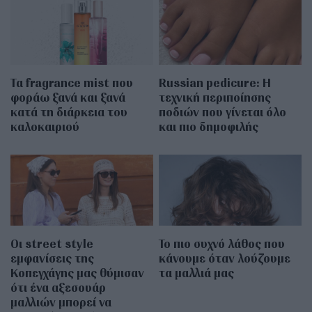
Τα fragrance mist που
Russian pedicure: Η
φοράω ξανά και ξανά
τεχνική περιποίησης
κατά τη διάρκεια του
ποδιών που γίνεται όλο
καλοκαιριού
και πιο δημοφιλής
Οι street style
Το πιο συχνό λάθος που
εμφανίσεις της
κάνουμε όταν λούζουμε
Κοπεγχάγης μας θύμισαν
τα μαλλιά μας
ότι ένα αξεσουάρ
μαλλιών μπορεί να