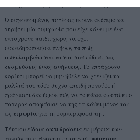
υπάρχουν διάφοροι τρόποι για να συμβεί αυτό.
Ο συγκεκριμένος πατέρας έκρινε σκόπιμο να
τηρήσει μία συμφωνία που είχε κάνει με ένα
επτάχρονο παιδί, χωρίς να έχει
το πώς
συνειδητοποιήσει πλήρως
αντιλαμβάνεται αυτού του είδους τις
δεσμεύσεις ένας ανήλικος.
Το επτάχρονο
κορίτσι μπορεί να μην ήθελε να χτενιζει τα
μαλλιά του τόσο συχνά επειδή πονούσε ή
πράγματι δεν ήξερε πώς να το κάνει σωστά κι ο
πατέρας αποφάσισε να της τα κόψει μόνος του
τιμωρία
ως
για τη συμπεριφορά της.
αντιδράσεις
Τέτοιου είδους
εκ μέρους των
φόρτισης
γονιών, που γίνονται σε στιγμές
,