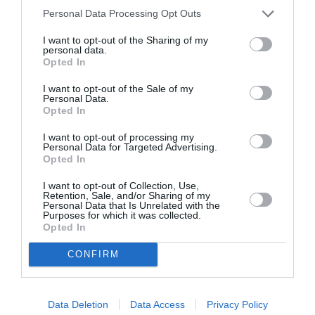
προκαλέσει ψυχικό τραύμα.
Personal Data Processing Opt Outs
δεν περιμένω
Η απάντησή του σε αυτό ήταν
«
I want to opt-out of the Sharing of my
personal data.
να είναι αυτοεξυπηρετείται σε όλα, αλλά
Opted In
χρειάζεται τουλάχιστον να προσπαθεί
».
I want to opt-out of the Sale of my
Personal Data.
Opted In
Ο ίδιος επιμένει ότι έφτασε σε αυτό το σημείο
I want to opt-out of processing my
αντίλογος
γιατί δεν γινόταν αλλιώς, ωστόσο ο
Personal Data for Targeted Advertising.
Opted In
είναι πολύ ισχυρός.
I want to opt-out of Collection, Use,
Πράγματι, τα παιδιά πολλές φορές δεν θέλουν
Retention, Sale, and/or Sharing of my
Personal Data that Is Unrelated with the
Purposes for which it was collected.
να χτενίσουν τα μαλλιά τους ή να πλύνουν τα
Opted In
δόντια τους και οι γονείς πρέπει να βρίσκονται
CONFIRM
δίπλα τους διαρκώς για να τους το
υπενθυμίζουν ή να τα αναγκάζουν με κάποιο
τρόπο να μαθαίνουν νέες συνήθειες. Όμως
Data Deletion
Data Access
Privacy Policy