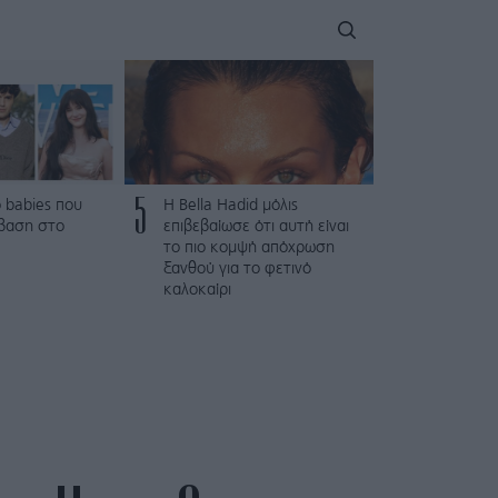
5
 babies που
Η Bella Hadid μόλις
βαση στο
επιβεβαίωσε ότι αυτή είναι
το πιο κομψή απόχρωση
ξανθού για το φετινό
καλοκαίρι