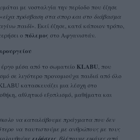
υμάται με νοσταλγία την περίοδο που έζησε
«
είχα πρόσβαση στα σπορ και στο διάβασμα
αγίνω παιδί
». Εκεί έζησε, κατά κάποιον τρόπο,
πόλεμος
τερήσει ο
στο Αφγανιστάν.
ειρουργείου
KLABU
 έργο μέσα από το σωματείο
, που
σμό σε λιγότερο προνομιούχα παιδιά από όλο
ο KLABU κατασκευάζει μια λέσχη στο
οθήκη, αθλητικό εξοπλισμό, μαθήματα και
ύσκολο να καταλάβουμε πράγματα που δεν
ολότερο να ταυτιστούμε με ανθρώπους με τους
ειδήσεις
ακολουθούμε
, βλέπουμε εικόνες από