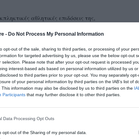
κπληκτικές αθλητικές επιδόσεις της,
επτά γλώσσες
 μιλάει με ευφράδεια
και
re -
Do Not Process My Personal Information
υργική
, για να εξασφαλίσει μια καριέρα στην
 αθλητισμό. Δύσκολα θα μπορούσε να
to opt-out of the sale, sharing to third parties, or processing of your per
ή αυτής της έξυπνης και δραστήριας γυναίκας
formation for targeted advertising by us, please use the below opt-out s
r selection. Please note that after your opt-out request is processed y
αταυλισμό.
eing interest-based ads based on personal information utilized by us or
disclosed to third parties prior to your opt-out. You may separately opt-
losure of your personal information by third parties on the IAB’s list of
. This information may also be disclosed by us to third parties on the
IA
Ταλιμπάν
πατέρα
 οι
σκότωσαν τον
της. Με
Participants
that may further disclose it to other third parties.
φές της αναγκάστηκε να καταφύγει στο
ιαβατήριο. Από εκεί συνέχισαν την
l Data Processing Opt Outs
Δανία
 στη
, την οποία σήμερα αποκαλούν
ώς να μείνω ζωντανή, να επιβιώσω μέχρι την
o opt-out of the Sharing of my personal data.