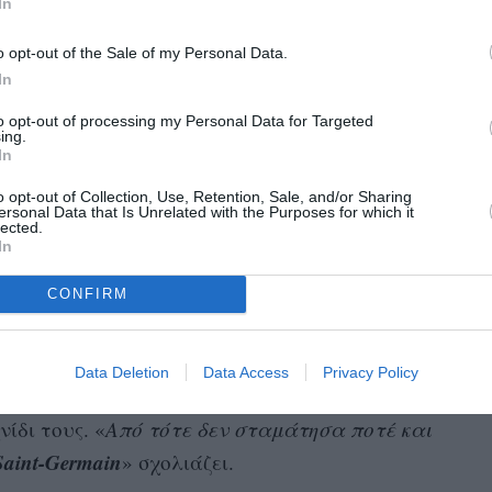
In
 ίδια χαρακτηριστικά και προσθέτει: «
Νομίζω
από όσους βρίσκονται σε τέτοια camps.
o opt-out of the Sale of my Personal Data.
ρο μπορείς την κάθε στιγμή και να ελπίζεις
In
to opt-out of processing my Personal Data for Targeted
ing.
In
o opt-out of Collection, Use, Retention, Sale, and/or Sharing
ersonal Data that Is Unrelated with the Purposes for which it
lected.
ι για πολλούς από όσους βρίσκονται σε
In
α κάνεις ό,τι καλύτερο μπορείς την κάθε
α ελπίζεις για το μέλλον».
CONFIRM
ης έφτασαν για πρώτη φορά στη Δανία, κοντά
έγινε το πρώτο τους σπίτι, το κορίτσι
Data Deletion
Data Access
Privacy Policy
ποδόσφαιρο
ουν
, το θεώρησε «κουλ» και θέλησε
νίδι τους. «
Από τότε δεν σταμάτησα ποτέ και
Saint-Germain
» σχολιάζει.