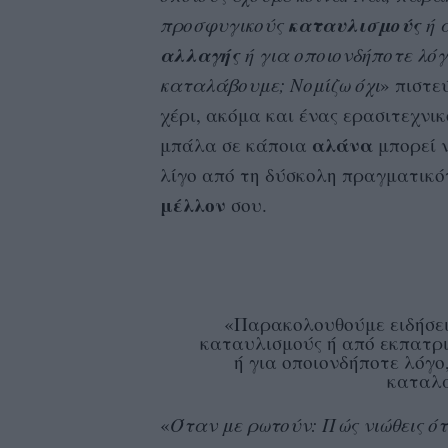
καταυλισμούς
προσφυγικούς
ή 
αλλαγής
ή για οποιονδήποτε λό
καταλάβουμε; Νομίζω όχι
» πιστε
χέρι, ακόμα και ένας ερασιτεχνι
αλάνα
μπάλα σε κάποια
μπορεί ν
λίγο από τη δύσκολη πραγματικότ
μέλλον
σου.
«Παρακολουθούμε ειδήσει
καταυλισμούς ή από εκπατρι
ή για οποιονδήποτε λόγ
καταλά
«
Όταν με ρωτούν: Πώς νιώθεις ό