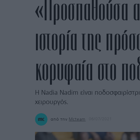
«Προσπαθούσα απ
ιστορία της πρόσ
κορυφαία στο πο
Η Nadia Nadim είναι ποδοσφαιρίστρι
χειρουργός.
από την
Mcteam
06/07/2021