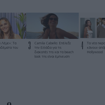
3
4
 Λέμε»: Τα
Camila Cabello: Επέλεξε
Τα νέα nepo
ρδέματα του
την Ελλάδα για τις
κάνουν από
διακοπές της και τα beach
Hollywood
look της είναι έμπνευση