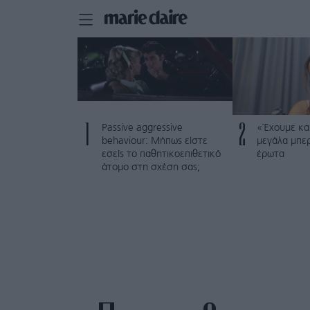
1
2
Passive aggressive
«Έχουμε και
behaviour: Μήπως είστε
μεγάλα μπε
εσείς το παθητικοεπιθετικό
έρωτα
άτομο στη σχέση σας;