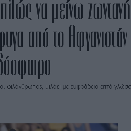
λώς να μείνω ζωντανή»
φυγα από το Αφγανιστάν 
δόσφαιρο
α, φιλάνθρωπος, μιλάει με ευφράδεια επτά γλώσσε