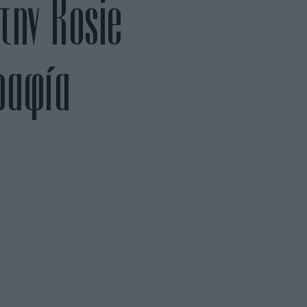
την Rosie
ραφία