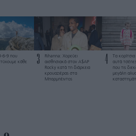
3
4
3-6-9 που
Rihanna: Χορεύει
Τα κορίτσια
ετύχουμε κάθε
αισθησιακά στον A$AP
αυτά τσέπες
Rocky κατά τη διάρκεια
που τις διε
κρουαζιέρας στα
μεγάλη αλυ
Μπαρμπέιντος
καταστημά