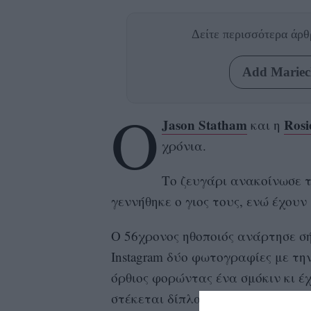
Δείτε περισσότερα άρ
Add Mariecl
Ο
Jason Statham
Rosi
και η
χρόνια.
Το ζευγάρι ανακοίνωσε 
γεννήθηκε ο γιος τους, ενώ έχουν
Ο 56χρονος ηθοποιός ανάρτησε σ
Instagram δύο φωτογραφίες με την
όρθιος φορώντας ένα σμόκιν κι έχ
στέκεται δίπλα του και στη μία 