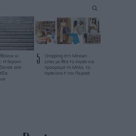
5
 θέλουν κι
Shopping στη Minoan
: Η 8χρονη
Lines με θέα το Αιγαίο και
κδίκησε από
προορισμό τη Μήλο, το
σίδα
Ηράκλειο ή τον Πειραιά
των