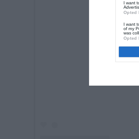
I want 
Advertis
Opted 
I want t
of my P
was col
Opted 
View this post on Inst