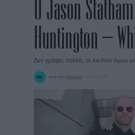
O Jason Statham 
Huntington – Wh
Δεν γράφει πολλά, οι εικόνες όμως μ
από την
Mcteam
25/04/2024