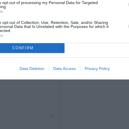
to opt-out of processing my Personal Data for Targeted
ing.
In
o opt-out of Collection, Use, Retention, Sale, and/or Sharing
ersonal Data that Is Unrelated with the Purposes for which it
lected.
In
CONFIRM
Data Deletion
Data Access
Privacy Policy
agram