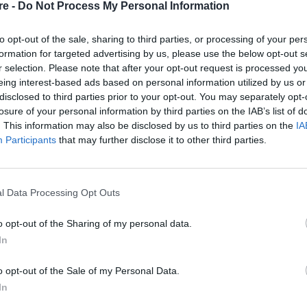
re -
Do Not Process My Personal Information
 του αρέσουν τα πολλά λόγια κι έτσι δεν
to opt-out of the sale, sharing to third parties, or processing of your per
άντα του, ωστόσο η σύντροφός του άφησε
formation for targeted advertising by us, please use the below opt-out s
α κόκκινη καρδιά.
r selection. Please note that after your opt-out request is processed y
eing interest-based ads based on personal information utilized by us or
νωνούν βαθιά, με διάφορους τρόπους πέραν της
disclosed to third parties prior to your opt-out. You may separately opt-
losure of your personal information by third parties on the IAB’s list of
δημόσια ζωή τους.
. This information may also be disclosed by us to third parties on the
IA
Participants
that may further disclose it to other third parties.
 ανάρτηση:
l Data Processing Opt Outs
o opt-out of the Sharing of my personal data.
In
o opt-out of the Sale of my Personal Data.
In