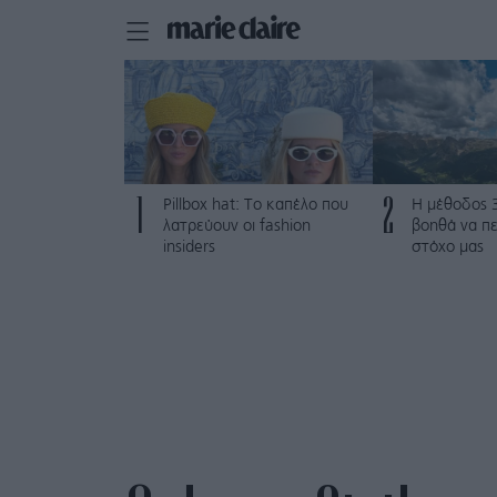
1
2
Pillbox hat: Το καπέλο που
Η μέθοδος 
λατρεύουν οι fashion
βοηθά να π
insiders
στόχο μας