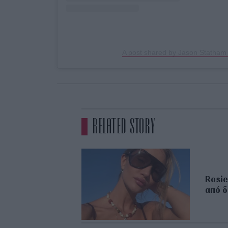
A post shared by Jason Statham
RELATED STORY
Rosie
από δ