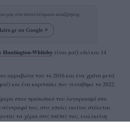
θρα μας
στα αποτελέσματα αναζήτησης
aire.gr on Google
e Huntington-Whiteley
είναι μαζί εδώ και 14
τον αρραβώνα του το 2016 και ένα χρόνο μετά
 μαζί και ένα κοριτσάκι που γεννήθηκε το 2022.
ήμερα στον προσωπικό του λογαριασμό στο
 σύντροφό του, στις οποίες εκείνος στέκεται
οντας τα χέρια στις τσέπες του, ενώ εκείνη
από αυτές σκύβει προς την πλευρά του.