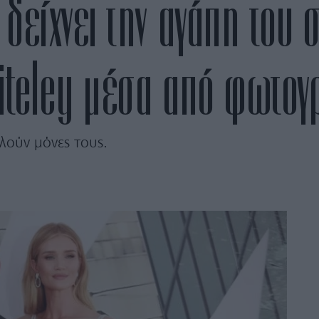
δείχνει την αγάπη του σ
iteley μέσα από φωτογ
ιλούν μόνες τους.