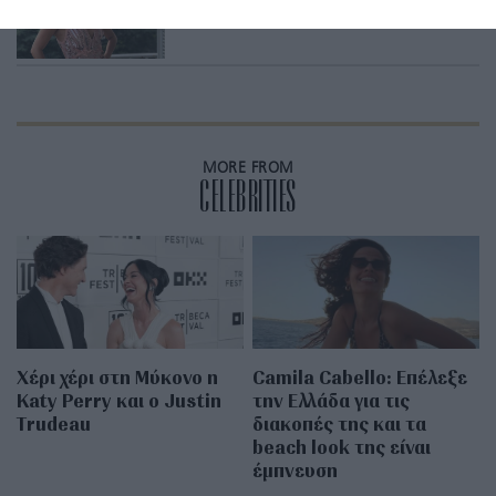
H Eva Longoria κάνει διακοπές στην
Ελλάδα
MORE FROM
CELEBRITIES
Χέρι χέρι στη Μύκονο η
Camila Cabello: Επέλεξε
Katy Perry και ο Justin
την Ελλάδα για τις
Trudeau
διακοπές της και τα
beach look της είναι
έμπνευση