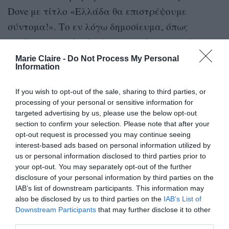
Dove με τίτλο «Ελλάδα θα επιστρέψουμε
σύντομα!». Το εν λόγω δημοσίευμα, όπως
τονίζεται, προέκυψε έπειτα από στοχευμένο
δημοσιογραφικό ταξίδι που διοργανώθηκε
Marie Claire -
Do Not Process My Personal
Information
πέρυσι με την προσωπική φροντίδα της
προϊσταμένης του Γραφείου ΕΟΤ Ιταλίας, Κικής
If you wish to opt-out of the sale, sharing to third parties, or
Μπουλασίδου και τη στήριξη του Δήμου Ιητών.
processing of your personal or sensitive information for
targeted advertising by us, please use the below opt-out
section to confirm your selection. Please note that after your
Στο πλαίσιο της αναθέρμανσης των επαφών με
opt-out request is processed you may continue seeing
διεθνή ΜΜΕ, το Nautical Channel αποδέχτηκε την
interest-based ads based on personal information utilized by
us or personal information disclosed to third parties prior to
πρόταση της δημοτικής Αρχής του νησιού να
your opt-out. You may separately opt-out of the further
μεταδώσει ξανά το ημίωρο επεισόδιο για την Ίo,
disclosure of your personal information by third parties on the
το οποίο είχε γυριστεί προ διετίας. Με αφετηρία
IAB’s list of downstream participants. This information may
also be disclosed by us to third parties on the
IAB’s List of
που συνέπεσε συμβολικά με το πρώτο επίσημο
Downstream Participants
that may further disclose it to other
άνοιγμα του ελληνικού τουρισμού στις 15
third parties.