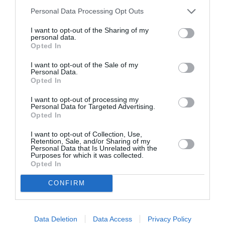
Ιουνίου και για μεγάλο χρονικό διάστημα
Personal Data Processing Opt Outs
μεταδόθηκε 17 φορές το επεισόδιο
I want to opt-out of the Sharing of my
«πλημμυρίζοντας», με εντυπωσιακές εικόνες της
personal data.
Opted In
Ίου, τους τηλεοπτικούς δέκτες του διεθνούς
I want to opt-out of the Sale of my
τηλεοπτικού δικτύου, που αναμεταδίδεται σε
Personal Data.
κανάλια και πλατφόρμες σε 70 χώρες με
Opted In
20.000.000 τηλεθεατές.
I want to opt-out of processing my
Personal Data for Targeted Advertising.
Opted In
Πηγή: protothema.gr
I want to opt-out of Collection, Use,
Retention, Sale, and/or Sharing of my
ADVERTISEMENT - CONTINUE READING BELOW
Personal Data that Is Unrelated with the
Purposes for which it was collected.
Opted In
RELATED STORY
CONFIRM
Data Deletion
Data Access
Privacy Policy