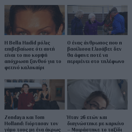
Η Bella Hadid μόλις
Ο ένας άνθρωπος που η
επιβεβαίωσε ότι αυτή
βασίλισσα Ελισάβετ δεν
είναι το πιο κομψή
θα άφηνε ποτέ να
απόχρωση ξανθού για το
περιμένει στο τηλέφωνο
φετινό καλοκαίρι
Zendaya και Tom
Ήταν 26 ετών και
Holland: Γιόρτασαν τον
διαγνώστηκε με καρκίνο
γάμο τους με ένα άκρως
– Μοιράστηκε το ταξίδι