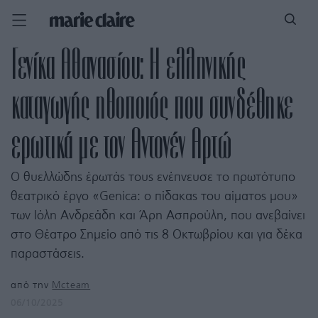
Γενίκα Αθανασίου: Η ελληνικής
καταγωγής ηθοποιός που συνδέθηκε
ερωτικά με τον Αντονέν Αρτώ
Ο θυελλώδης έρωτάς τους ενέπνευσε το πρωτότυπο
θεατρικό έργο «Genica: ο πίδακας του αίματος μου»
των Ιόλη Ανδρεάδη και Άρη Ασπρούλη, που ανεβαίνει
στο Θέατρο Σημείο από τις 8 Οκτωβρίου και για δέκα
παραστάσεις.
από την
Mcteam
06/10/2025