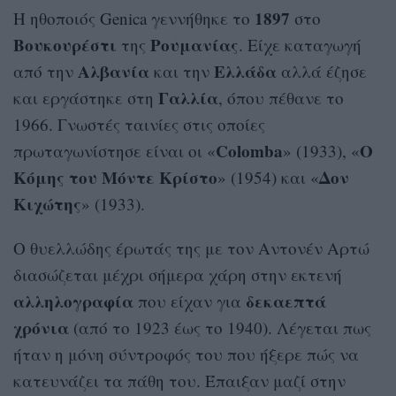
1897
Η ηθοποιός Genica γεννήθηκε το
στo
Βουκουρέστι
Ρουμανίας
της
. Είχε καταγωγή
Αλβανία
Ελλάδα
από την
και την
αλλά έζησε
Γαλλία
και εργάστηκε στη
, όπου πέθανε το
1966. Γνωστές ταινίες στις οποίες
Colomba
Ο
πρωταγωνίστησε είναι οι «
» (1933), «
Κόμης του Μόντε Κρίστο
Δον
» (1954) και «
Κιχώτης
» (1933).
Ο θυελλώδης έρωτάς της με τον Αντονέν Αρτώ
διασώζεται μέχρι σήμερα χάρη στην εκτενή
αλληλογραφία
δεκαεπτά
που είχαν για
χρόνια
(από το 1923 έως το 1940). Λέγεται πως
ήταν η μόνη σύντροφός του που ήξερε πώς να
κατευνάζει τα πάθη του. Έπαιξαν μαζί στην