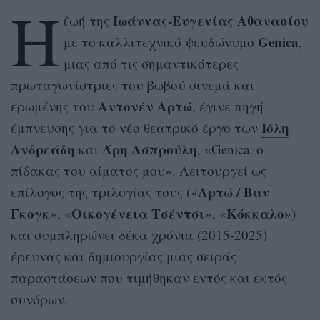
Η
Ιωάννας-Ευγενίας Αθανασίου
ζωή της
Genica
με το καλλιτεχνικό ψευδώνυμο
,
μιας από τις σημαντικότερες
πρωταγωνίστριες του βωβού σινεμά και
Αντονέν Αρτώ
ερωμένης του
, έγινε πηγή
Ιόλη
έμπνευσης για το νέο θεατρικό έργο των
Ανδρεάδη
Άρη Ασπρούλη
και
, «Genica: ο
πίδακας του αίματος μου». Λειτουργεί ως
Αρτώ / Βαν
επίλογος της τριλογίας τους («
Γκογκ
Οικογένεια Τσέντσι
Κόκκαλο
», «
», «
»)
και συμπληρώνει δέκα χρόνια (2015-2025)
έρευνας και δημιουργίας μιας σειράς
παραστάσεων που τιμήθηκαν εντός και εκτός
συνόρων.