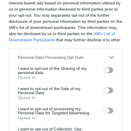
interest-based ads based on personal information utilized by
us or personal information disclosed to third parties prior to
your opt-out. You may separately opt-out of the further
disclosure of your personal information by third parties on the
IAB’s list of downstream participants. This information may
also be disclosed by us to third parties on the
IAB’s List of
Downstream Participants
that may further disclose it to other
third parties.
Personal Data Processing Opt Outs
Η Genika ως Αντιγόνη, στην παράσταση του Κοκτώ. Η
I want to opt-out of the Sharing of my
personal data.
φωτογραφία είναι του Man Ray.
Opted In
69
ετών
Φτωχή
Πέθανε
.
. Παρά το παρελθόν της
I want to opt-out of the Sale of my
Personal Data.
και τη φήμη της, τα τελευταία χρόνια της ζωής
Opted In
της έκανε μικρά, σχεδόν ανώνυμα περάσματα
I want to opt-out of processing my
από μεγάλες ταινίες, απλά για τα προς το ζην.
Personal Data for Targeted Advertising.
Opted In
Gallimard
Ο εκδοτικός οίκος
παρότι είχε στην
I want to opt-out of Collection, Use,