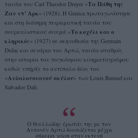
Τα Πάθη της
ταινία του Carl Theodor Dreyer «
Ζαν ντ’ Αρκ
» (1928). Η Genica πρωταγωνίστησε
και στη διάσημη πειραματική ταινία του
Το κοχύλι και ο
σουρεαλιστικού σινεμά «
κληρικός
» (1927) σε σκηνοθεσία της Germain
Dulac και σενάριο του Αρτώ, ταινία-σταθμός
στην ιστορία του παγκόσμιου κινηματογράφου
καθώς υπήρξε το αντίπαλο δέος του
Ανδαλουσιανού σκύλου
«
» των Louis Bunuel και
Salvador Dali.
Ο θυελλώδης έρωτάς της με τον
Αντονέν Αρτώ διασώζεται μέχρι
σήμερα χάρη στην εκτενή