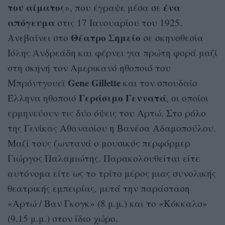
του αίματος
ένα
», που έγραψε μέσα σε
απόγευμα
στις 17 Ιανουαρίου του 1925.
Θέατρο Σημείο
Ανεβαίνει στο
σε σκηνοθεσία
Ιόλης Ανδρεάδη και φέρνει για πρώτη φορά μαζί
στη σκηνή τον Αμερικανό ηθοποιό του
Gene Gillette
Μπρόντγουεϊ
και τον σπουδαίο
Γεράσιμο Γεννατά
Έλληνα ηθοποιό
, οι οποίοι
ερμηνεύουν τις δύο όψεις του Αρτώ. Στο ρόλο
της Γενίκας Αθανασίου η Βανέσα Αδαμοπούλου.
Μαζί τους ζωντανά ο μουσικός περφόρμερ
Γιώργος Παλαμιώτης. Παρακολουθείται είτε
αυτόνομα είτε ως το τρίτο μέρος μιας συνολικής
θεατρικής εμπειρίας, μετά την παράσταση
«Αρτώ / Βαν Γκογκ» (8 μ.μ.) και το «Κόκκαλο»
(9.15 μ.μ.) στον ίδιο χώρο.