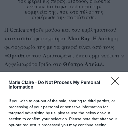
τον φέρει εις πέρας. Ωστόσο, ο Κοκτώ
εντυπωσιάστηκε τόσο από την
ερμηνεία της, που στο τέλος της
αφιέρωσε την παράσταση.
Η Genica υπήρξε μούσα και του εμβληματικού
Man Ray
ντανταϊστή φωτογράφου
. Η διάσημη
φωτογραφία της με τα φτερά είναι από τους
Όρνιθες
«
» του Αριστοφάνη, όπου ερμηνεύει την
Θέατρο Ατελιέ
Αγγελιαφόρο Ίριδα στο
.
Marie Claire -
Do Not Process My Personal
Information
If you wish to opt-out of the sale, sharing to third parties, or
processing of your personal or sensitive information for
targeted advertising by us, please use the below opt-out
section to confirm your selection. Please note that after your
opt-out request is processed you may continue seeing