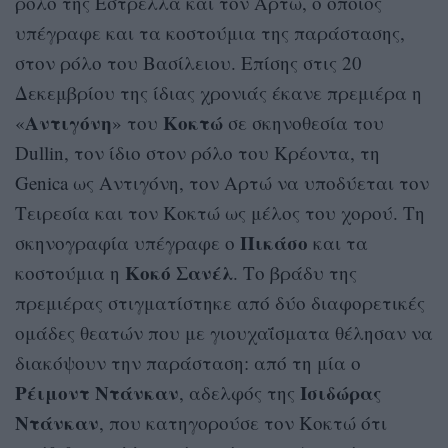
ρόλο της Εστρέλλα και τον Αρτώ, ο οποίoς
υπέγραφε και τα κοστούμια της παράστασης,
στον ρόλο του Βασίλειου. Επίσης στις 20
Δεκεμβρίου της ίδιας χρονιάς έκανε πρεμιέρα η
Αντιγόνη
Κοκτώ
«
» του
σε σκηνοθεσία του
Dullin, τον ίδιο στον ρόλο του Κρέοντα, τη
Genica ως Αντιγόνη, τον Αρτώ να υποδύεται τον
Τειρεσία και τον Κοκτώ ως μέλος του χορού. Τη
Πικάσο
σκηνογραφία υπέγραφε ο
και τα
Κοκό Σανέλ
κοστούμια η
. Το βράδυ της
πρεμιέρας στιγματίστηκε από δύο διαφορετικές
ομάδες θεατών που με γιουχαΐσματα θέλησαν να
διακόψουν την παράσταση: από τη μία ο
Ρέιμοντ
Ντάνκαν
Ισιδώρας
, αδελφός της
Ντάνκαν
, που κατηγορούσε τον Κοκτώ ότι