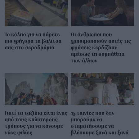
Το κόλπο για να πάρετε
Οι άνθρωποι που
πιο γρήγορα τη βαλίτσα
χρησιμοποιούν αυτές τις
σας στο αεροδρόμιο
φράσεις κερδίζουν
αμέσως τη συμπάθεια
των άλλων
Γιατί τα ταξίδια είναι ένας
15 ταινίες που δεν
από τους καλύτερους
μπορούμε να
τρόπους για να κάνουμε
σταματήσουμε να
νέες φιλίες
βλέπουμε ξανά και ξανά