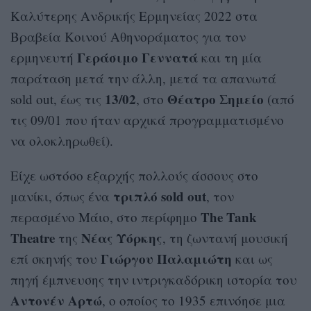
Καλύτερης Ανδρικής Ερμηνείας 2022 στα
Βραβεία Κοινού Αθηνοράματος για τον
Γεράσιμο Γεννατά
ερμηνευτή
και τη μία
παράταση μετά την άλλη, μετά τα απανωτά
13/02
Θέατρο Σημείο
sold out, έως τις
, στο
(από
τις 09/01 που ήταν αρχικά προγραμματισμένο
να ολοκληρωθεί).
Είχε ωστόσο εξαρχής πολλούς άσσους στο
τριπλό sold out
μανίκι, όπως ένα
, τον
The Tank
περασμένο Μάιο, στο περίφημο
Theatre
Νέας Υόρκης
της
, τη ζωντανή μουσική
Γιώργου Παλαμιώτη
επί σκηνής του
και ως
πηγή έμπνευσης την ιντριγκαδόρικη ιστορία του
Αντονέν Αρτώ
, ο οποίος το 1935 επινόησε μια