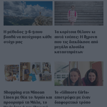
Η μέθοδος 3-6-9 που
Τα κορίτσια θέλουν κι
βοηθά να πετύχουμε κάθε
αυτά τσέπες: Η 8χρονη
στόχο μας
που τις διεκδίκησε από
μεγάλη αλυσίδα
καταστημάτων
Shopping στη Minoan
Το «Gilmore Girls»
Lines με θέα το Αιγαίο και
επιστρέφει με έναν
προορισμό τη Μήλο, το
διαφορετικό τρόπο