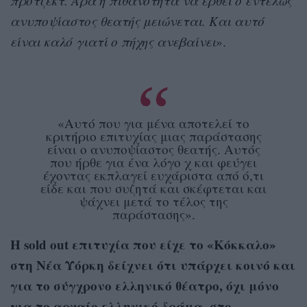
πρότζεκτ. Άρα η πιθανότητα να έρθει ο εντελώς
ανυποψίαστος θεατής μειώνεται. Και αυτό
είναι καλό γιατί ο πήχης ανεβαίνει
».
«Αυτό που για μένα αποτελεί το
κριτήριο επιτυχίας μιας παράστασης
είναι ο ανυποψίαστος θεατής. Αυτός
που ήρθε για ένα λόγο χ και φεύγει
έχοντας εκπλαγεί ευχάριστα από ό,τι
είδε και που συζητά και σκέφτεται και
ψάχνει μετά το τέλος της
παράστασης».
Η sold out επιτυχία που είχε το «Κόκκαλο»
στη Νέα Υόρκη δείχνει ότι υπάρχει κοινό και
για το σύγχρονο ελληνικό θέατρο, όχι μόνο
για το αρχαίο ελληνικό δράμα, στο