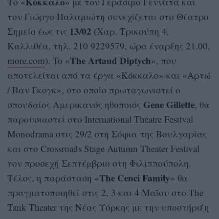
Κόκκαλο
Το «
» με τον Γεράσιμο Γεννατά και
τον Γιώργο Παλαμιώτη συνεχίζεται στο Θέατρο
13/02
Σημείο έως τις
(Χαρ. Τρικούπη 4,
Καλλιθέα, τηλ. 210 9229579, ώρα έναρξης 21.00,
The Artaud Diptych
more.com
). To «
», που
αποτελείται από τα έργα «Κόκκαλο» και «Αρτώ
/ Βαν Γκογκ», στο οποίο πρωταγωνιστεί ο
Gene Gillette
σπουδαίος Αμερικανός ηθοποιός
, θα
παρουσιαστεί στο International Theatre Festival
Monodrama στις 29/2 στη Σόφια της Βουλγαρίας
και στο Crossroads Stage Autumn Theater Festival
τον προσεχή Σεπτέμβριο στη Φιλιππούπολη.
The Cenci Family
Τέλος, η παράσταση «
» θα
πραγματοποιηθεί στις 2, 3 και 4 Μαΐου στο The
Tank Theater της Νέας Υόρκης με την υποστήριξη