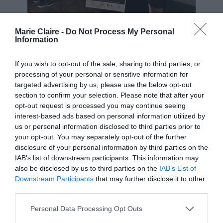
Η Ιόλη Ανδρεάδη με τον διακεκριμένο ηθοποιό του Broadway,
Marie Claire -
Do Not Process My Personal
Gene Gillete, στην πρεμιέρα του «Αρτώ / Βαν Γκογκ», στο οποίο
Information
τον σκηνοθέτησε στο The Tank Theatre της Νέας Υόρκης.
Πώς θα περιγράφατε τον ρόλο που
If you wish to opt-out of the sale, sharing to third parties, or
processing of your personal or sensitive information for
διαδραματίζει η πρωτότυπη μουσική του
targeted advertising by us, please use the below opt-out
Γιώργου Παλαμιώτη και η ζωντανή ερμηνεία
section to confirm your selection. Please note that after your
opt-out request is processed you may continue seeing
του στην παράσταση;
interest-based ads based on personal information utilized by
us or personal information disclosed to third parties prior to
«
Η μουσική του Γιώργου Παλαμιώτη και η
your opt-out. You may separately opt-out of the further
disclosure of your personal information by third parties on the
ζωντανή ερμηνεία του στην παράσταση θα
IAB’s list of downstream participants. This information may
φανταζόταν κανείς ότι έχουν ρόλο
also be disclosed by us to third parties on the
IAB’s List of
υποστηρικτικό, προκειμένου να αναδείξουν
Downstream Participants
that may further disclose it to other
third parties.
ακόμη περισσότερο την υποκριτική του
Γεράσιμου Γεννατά, τη σκηνοθεσία μου και το
Personal Data Processing Opt Outs