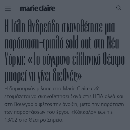
Η Ιόλη Ανδρεάδη σκηνοθέτησε μια
παράσταση-τριπλό sold out στη Νέα
Υόρκη: «Το σύγχρονο ελληνικό θέατρο
μπορεί να γίνει διεθνές»
Η δημιουργός μίλησε στο Marie Claire ενώ
ετοιμάζεται να σκηνοθετήσει ξανά στις ΗΠΑ αλλά και
στη Βουλγαρία φέτος την άνοιξη, μετά την παράταση
των παραστάσεων του έργου «Κόκκαλο» έως τις
13/02 στο Θέατρο Σημείο.