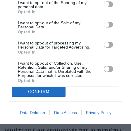
έργο. Αυτό, εδώ, ωστόσο, δεν ισχύει. Η μουσική
I want to opt-out of the Sharing of my
personal data.
και η ερμηνεία της από το Γιώργο είναι μέρος
Opted In
της δραματουργίας του έργου, δεν αποτελεί
I want to opt-out of the Sale of my
απλώς συνοδεία. Πρόκειται για πηγή
Personal Data.
Opted In
τροφοδότησης στον ηθοποιό επί σκηνής με
I want to opt-out of processing my
συναισθήματα, ρυθμούς, ιδέες. Και ταυτόχρονα
Personal Data for Targeted Advertising.
Opted In
πρόκειται για τη βάση της παράστασης, άμεσα
συνδεδεμένη με τις αρχές του Αρτώ, που
I want to opt-out of Collection, Use,
Retention, Sale, and/or Sharing of my
απέδιδε στον ήχο την ειδική εκείνη λειτουργία
Personal Data that Is Unrelated with the
Purposes for which it was collected.
ως μέσο αφύπνισης του υποσυνειδήτου
».
Opted In
CONFIRM
Ποιες ήταν οι ιδιαίτερες προκλήσεις του
ανεβάσματος της «Ελένης» του Ευριπίδη στη
Βασιλική Επισκοπή της Φιλιππούπολης; Από
Data Deletion
Data Access
Privacy Policy
την εμπειρία σας, τι πρέπει να προσέχει
ιδιαίτερα ένας δημιουργός που μετατρέπει