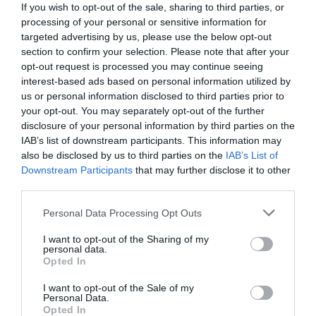
If you wish to opt-out of the sale, sharing to third parties, or
processing of your personal or sensitive information for
targeted advertising by us, please use the below opt-out
section to confirm your selection. Please note that after your
opt-out request is processed you may continue seeing
interest-based ads based on personal information utilized by
us or personal information disclosed to third parties prior to
your opt-out. You may separately opt-out of the further
disclosure of your personal information by third parties on the
IAB’s list of downstream participants. This information may
also be disclosed by us to third parties on the
IAB’s List of
Downstream Participants
that may further disclose it to other
Η δημοσίευση κοινοποιήθηκε από το χρήστη CNBC Make It (@cnbcmakeit)
third parties.
Personal Data Processing Opt Outs
Το Peter Pan Effect, το Doom spending και η
I want to opt-out of the Sharing of my
personal data.
αίσθηση του ανήκειν
Opted In
I want to opt-out of the Sale of my
Κάποιοι ειδικοί αποδίδουν το φαινόμενο και στο
Personal Data.
Opted In
λεγόμενο «Peter Pan effect» –
τη δυσκολία των