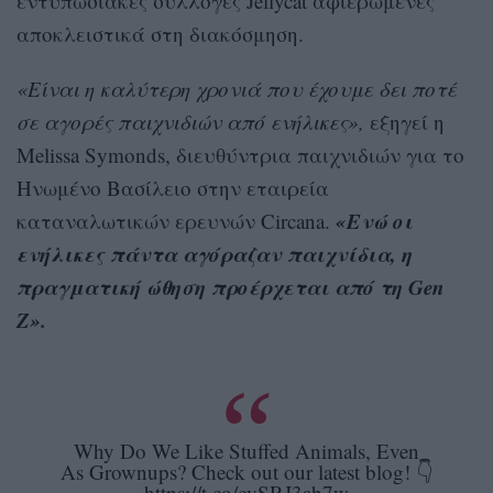
εντυπωσιακές συλλογές Jellycat αφιερωμένες
αποκλειστικά στη διακόσμηση.
«Είναι η καλύτερη χρονιά που έχουμε δει ποτέ
σε αγορές παιχνιδιών από ενήλικες»,
εξηγεί η
Melissa Symonds, διευθύντρια παιχνιδιών για το
Ηνωμένο Βασίλειο στην εταιρεία
«Ενώ οι
καταναλωτικών ερευνών Circana.
ενήλικες πάντα αγόραζαν παιχνίδια, η
πραγματική ώθηση προέρχεται από τη Gen
Z».
Why Do We Like Stuffed Animals, Even
As Grownups? Check out our latest blog! 👇
https://t.co/cvSRJ3ab7w