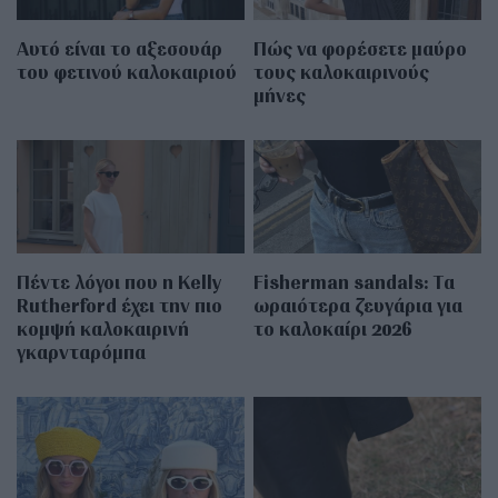
Αυτό είναι το αξεσουάρ
Πώς να φορέσετε μαύρο
του φετινού καλοκαιριού
τους καλοκαιρινούς
μήνες
Πέντε λόγοι που η Kelly
Fisherman sandals: Tα
Rutherford έχει την πιο
ωραιότερα ζευγάρια για
κομψή καλοκαιρινή
το καλοκαίρι 2026
γκαρνταρόμπα