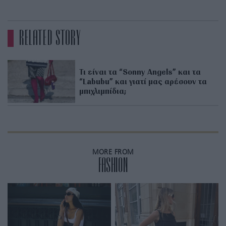
RELATED STORY
Τι είναι τα “Sonny Angels” και τα
“Labubu” και γιατί μας αρέσουν τα
μπιχλιμπίδια;
MORE FROM
FASHION