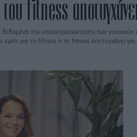
 του fitness αποτυγχάνει
α δεδομένα της υποεκπροσώπησης των γυναικών σ
εμείς για το fitness ή το fitness αποτυγχάνει γι