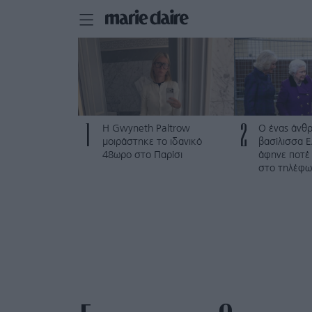
1
2
Η Gwyneth Paltrow
Ο ένας άνθ
μοιράστηκε το ιδανικό
βασίλισσα Ε
48ωρο στο Παρίσι
άφηνε ποτέ 
στο τηλέφω