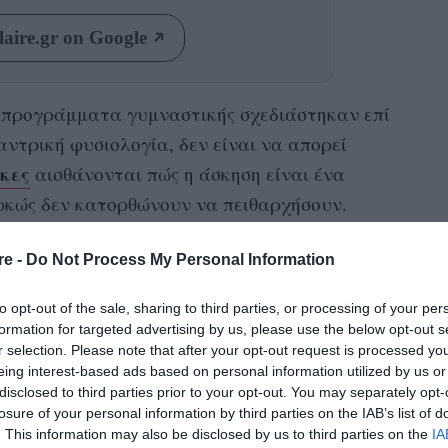
aire.gr on Google
 προγράμματα γυμναστικής σχεδιάστηκαν επί
αντρική φυσιολογία, δεν είναι να απορεί
κες
αισθάνονται πώς η άσκηση είναι ένα
αρκώς δεν κατορθώνουν να πειθαρχήσουν.
 marketing, που προσκαλεί τους άντρες να
re -
Do Not Process My Personal Information
έχεις την τέλεια
κες να γίνουν πιο αδύνατες,
to opt-out of the sale, sharing to third parties, or processing of your per
του πληθυσμού.
Η Ελιάνα Χρυσικοπούλου στο
formation for targeted advertising by us, please use the below opt-out s
έμε
εξετάζει τα δεδομένα της
r selection. Please note that after your opt-out request is processed y
την αθλητική επιστήμη και αναρωτιέται αν
eing interest-based ads based on personal information utilized by us or
disclosed to third parties prior to your opt-out. You may separately opt-
 fitness ή το fitness αποτυγχάνει για εμάς.
losure of your personal information by third parties on the IAB’s list of
. This information may also be disclosed by us to third parties on the
IA