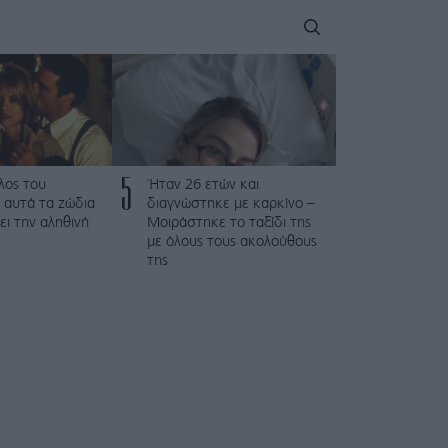
5
λος του
Ήταν 26 ετών και
 αυτά τα ζώδια
διαγνώστηκε με καρκίνο –
ει την αληθινή
Μοιράστηκε το ταξίδι της
με όλους τους ακολούθους
της