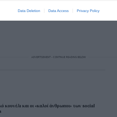
Data Deletion
Data Access
Privacy Policy
ADVERTISEMENT - CONTINUE READING BELOW
κό κουνέλι και οι «καλοί άνθρωποι» των social
a