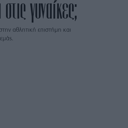
 στις γυναίκες;
την αθλητική επιστήμη και
α εμάς.