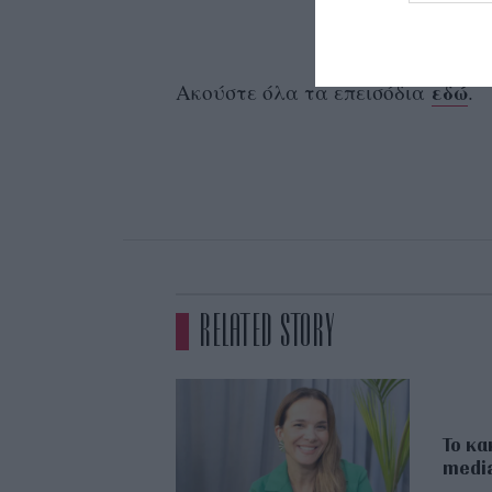
εδώ
Ακούστε όλα τα επεισόδια
.
RELATED STORY
Το κα
medi