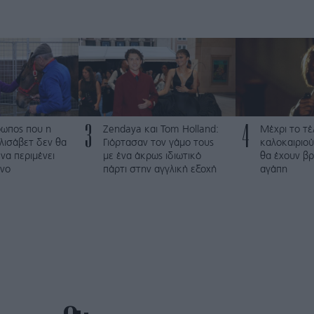
3
4
ρωπος που η
Zendaya και Tom Holland:
Μέχρι το τέ
λισάβετ δεν θα
Γιόρτασαν τον γάμο τους
καλοκαιριού
να περιμένει
με ένα άκρως ιδιωτικό
θα έχουν βρ
νο
πάρτι στην αγγλική εξοχή
αγάπη