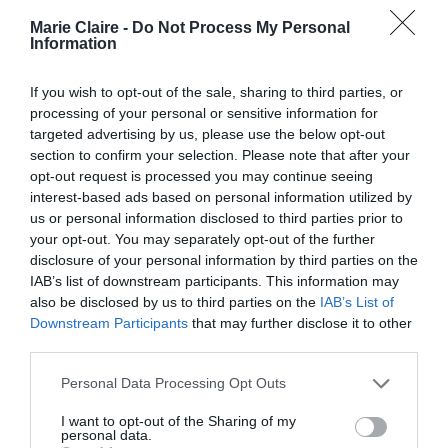
πάρτυ του 15μελούς, για την ώρα επιστροφής
Marie Claire -
Do Not Process My Personal
Information
του Σαββάτου.
If you wish to opt-out of the sale, sharing to third parties, or
Και κάπου εκεί, ανάμεσα στις κουβέντες του
processing of your personal or sensitive information for
Το ταίριασμα!
τίποτα, πετιέται το σημαντικό.
targeted advertising by us, please use the below opt-out
section to confirm your selection. Please note that after your
γυναίκα
Αχ, ναι, επιτέλους μια
σαν κι εσένα! Ή
opt-out request is processed you may continue seeing
αλλιώτικη, αλλά ένα αλλιώτικο που σου
interest-based ads based on personal information utilized by
ταιριάζει. Κι αρχίζουν τα πρώτα συνωμοτικά
us or personal information disclosed to third parties prior to
your opt-out. You may separately opt-out of the further
βλέμματα, όπως στο σχολείο. Χαμόγελα που
disclosure of your personal information by third parties on the
απευθύνονται σε αυτή τη μία. Όπως στο
IAB’s list of downstream participants. This information may
also be disclosed by us to third parties on the
IAB’s List of
καινούριο σου φλερτ. Το ίδιο μπορεί να γίνει
Downstream Participants
that may further disclose it to other
στη δουλειά ή σε ένα άχαρο γεύμα. Σε ένα
third parties.
συνέδριο ή απλώς στο σπίτι κοινών φίλων. Κι
Personal Data Processing Opt Outs
αρχίζουν τα ξεμοναχιάσματα.
I want to opt-out of the Sharing of my
personal data.