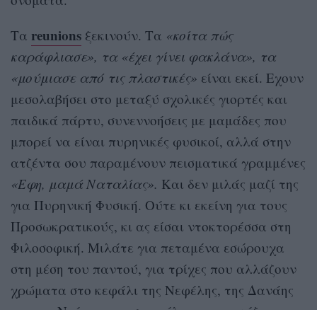
reunions
Τα
ξεκινούν. Τα
«κοίτα πώς
καράφλιασε», τα «έχει γίνει φακλάνα», τα
«μούμιασε από τις πλαστικές»
είναι εκεί. Eχουν
μεσολαβήσει στο μεταξύ σχολικές γιορτές και
παιδικά πάρτυ, συνεννοήσεις με μαμάδες που
μπορεί να είναι πυρηνικές φυσικοί, αλλά στην
ατζέντα σου παραμένουν πεισματικά γραμμένες
«Εφη, μαμά Ναταλίας».
Και δεν μιλάς μαζί της
για Πυρηνική Φυσική. Ούτε κι εκείνη για τους
Προσωκρατικούς, κι ας είσαι ντοκτορέσσα στη
Φιλοσοφική. Μιλάτε για πεταμένα εσώρουχα
στη μέση του παντού, για τρίχες που αλλάζουν
χρώματα στο κεφάλι της Νεφέλης, της Δανάης
και της Ντέμης, για σεπτρίλ και τατουάζ, για το