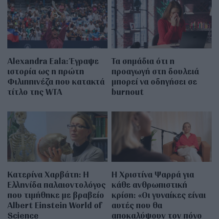
Alexandra Eala: Έγραψε
Τα σημάδια ότι η
ιστορία ως η πρώτη
προαγωγή στη δουλειά
Φιλιππινέζα που κατακτά
μπορεί να οδηγήσει σε
τίτλο της WTA
burnout
Κατερίνα Χαρβάτη: H
H Χριστίνα Ψαρρά για
Ελληνίδα παλαιοντολόγος
κάθε ανθρωπιστική
που τιμήθηκε με βραβείο
κρίση: «Οι γυναίκες είναι
Albert Einstein World of
αυτές που θα
Science
αποκαλύψουν τον πόνο