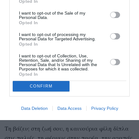
Οι άλλοι ένα βουητό, κι εσείς ένα κουκούλι.
Opted In
Νιώθεις την ασφάλεια να ξετυλίξεις αυτό που
I want to opt-out of the Sale of my
Personal Data.
είσαι. Οχι κουβέντες μέσα στις οποίες
Opted In
φυλάγεσαι. Πλέον έχετε διανύσει μια ολόκληρη
I want to opt-out of processing my
πορεία εσύ κι αυτή. Πατάτε σταθερά σε
Personal Data for Targeted Advertising.
Opted In
αντιλήψεις και βιώματα. Δεν γελιέστε εύκολα.
φίλοι
Εδώ καλύπτεις τα κενά που αφήνουν οι
I want to opt-out of Collection, Use,
Retention, Sale, and/or Sharing of my
Personal Data that Is Unrelated with the
της νεότητας, που έχουν γίνει κάπως σαν
Purposes for which it was collected.
Opted In
συγγενείς. Τους αγαπάς ακόμα και έξω από το
ταίριασμα. Εδώ όμως το ταίριασμα αναβλύζει,
CONFIRM
σε δροσίζει και σου δίνει καινούρια ενέργεια.
Θέλεις να της δείξεις, θέλεις να της πεις με έναν
Data Deletion
Data Access
Privacy Policy
ενθουσιασμό που είχες ξεχάσει.
Τη βάζεις στη ζωή σου, η καινούρια φίλη δίπλα
στις παλιές, τη φέρνεις στην παρέα, την αγαπάς