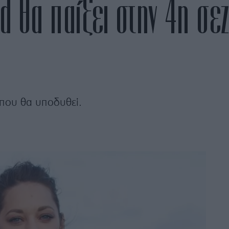
rd θα παίξει στην 4η σε
που θα υποδυθεί.