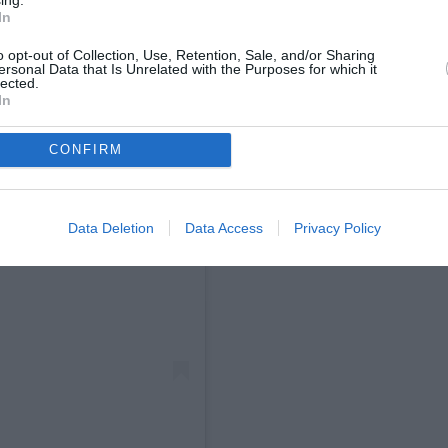
In
o opt-out of Collection, Use, Retention, Sale, and/or Sharing
ersonal Data that Is Unrelated with the Purposes for which it
lected.
In
CONFIRM
agram
Data Deletion
Data Access
Privacy Policy