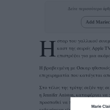
Δείτε περισσότερα άρ
Add Mariecl
H
σταρ του γαλλικού σινε
καστ της σειράς Apple T
επιστρέψει για μια ακόμα
Η βραβευμένη με Όσκαρ ηθοποιός 
επιχειρηματία που κατάγεται από
Στο τέλος της τρίτης σεζόν της σ
η Jennifer Aniston, καταφέρνει να
προσπαθεί να πάρει υπό τον έλεγ
Marie Clai
ενδεχόμενα είναι πλέον ανοιχτά 