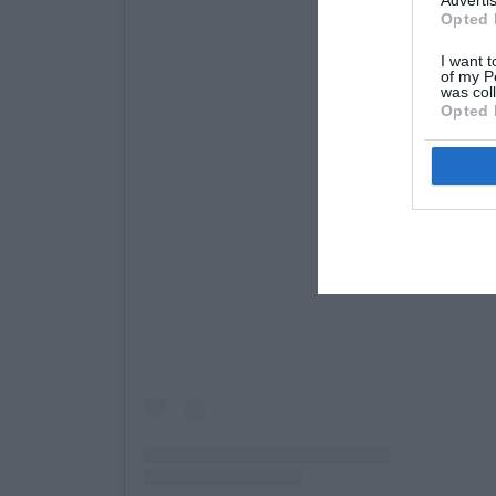
Opted 
I want t
of my P
was col
Opted 
View this post on Inst