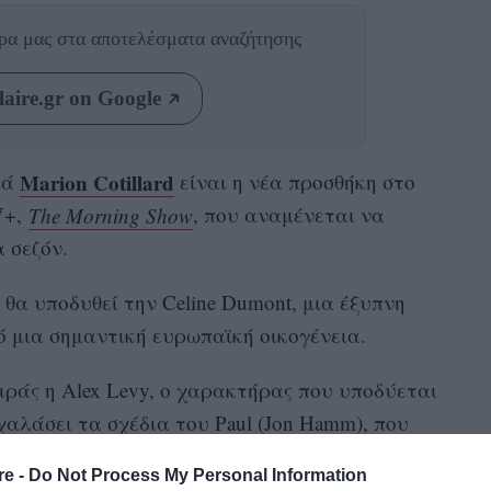
θρα μας
στα αποτελέσματα αναζήτησης
aire.gr on Google
Marion Cotillard
μά
είναι η νέα προσθήκη στο
V+,
The Morning Show
, που αναμένεται να
 σεζόν.
θα υποδυθεί την Celine Dumont, μια έξυπνη
 μια σημαντική ευρωπαϊκή οικογένεια.
ειράς η Alex Levy, ο χαρακτήρας που υποδύεται
 χαλάσει τα σχέδια του Paul (Jon Hamm), που
χό του το τηλεοπτικό δίκτυο. Όλα τα
re -
Do Not Process My Personal Information
και η εμφάνιση νέων παικτών στο προσκήνιο θα