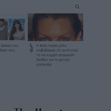
5
 babies που
Η Bella Hadid μόλις
βαση στο
επιβεβαίωσε ότι αυτή είναι
το πιο κομψή απόχρωση
ξανθού για το φετινό
καλοκαίρι