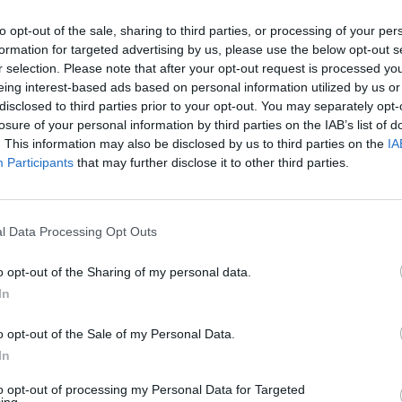
ς.
to opt-out of the sale, sharing to third parties, or processing of your per
formation for targeted advertising by us, please use the below opt-out s
ard στην τηλεόραση ήταν στη
r selection. Please note that after your opt-out request is processed y
eing interest-based ads based on personal information utilized by us or
ί επίσης παραγωγή του Apple TV+.
disclosed to third parties prior to your opt-out. You may separately opt-
losure of your personal information by third parties on the IAB’s list of
τηκε την Cotillard στη σειρά
The Morning
. This information may also be disclosed by us to third parties on the
IA
Participants
that may further disclose it to other third parties.
τα γαλλικά:
l Data Processing Opt Outs
o opt-out of the Sharing of my personal data.
In
o opt-out of the Sale of my Personal Data.
In
to opt-out of processing my Personal Data for Targeted
ing.