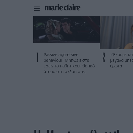
1
2
Passive aggressive
«Έχουμε και
behaviour: Μήπως είστε
μεγάλα μπε
εσείς το παθητικοεπιθετικό
έρωτα
άτομο στη σχέση σας;