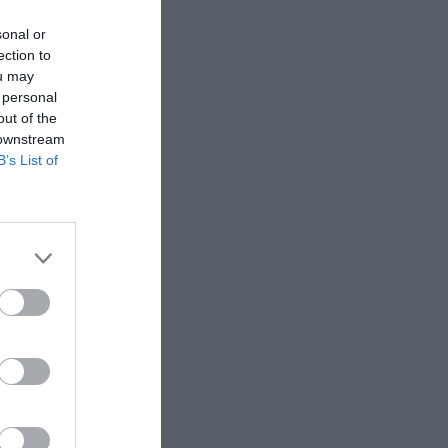
sonal or
ection to
ou may
 personal
out of the
 downstream
B’s List of