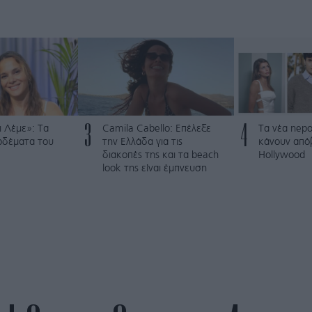
3
4
 Λέμε»: Τα
Camila Cabello: Επέλεξε
Τα νέα nepo
ρδέματα του
την Ελλάδα για τις
κάνουν από
διακοπές της και τα beach
Hollywood
look της είναι έμπνευση