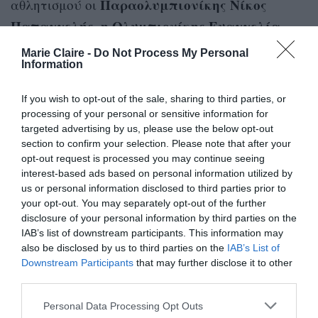
Παραολυμπιονίκης Νίκος
αθλητισμού οι
Παπαγγελής, η Ολυμπιονίκης Ευαγγελία
Πλατανιώτη και η αθλήτρια υδατοσφαίρισης
Marie Claire -
Do Not Process My Personal
Information
Νικόλ Ελευθεριάδου,
και στον τομέα του
ηθοποιός Στεφανία Γουλιώτη,
πολιτισμού η
ο
If you wish to opt-out of the sale, sharing to third parties, or
καλλιτέχνης Saske και ο YouTuber Fipster μεταξύ
processing of your personal or sensitive information for
ευαισθητοποίησαν το κοινό και
targeted advertising by us, please use the below opt-out
άλλων,
section to confirm your selection. Please note that after your
ενδυνάμωσαν τη συζήτηση γύρω από την
opt-out request is processed you may continue seeing
ψυχική υγεία σε αυτούς τους απαιτητικούς
interest-based ads based on personal information utilized by
us or personal information disclosed to third parties prior to
χώρους.
your opt-out. You may separately opt-out of the further
disclosure of your personal information by third parties on the
IAB’s list of downstream participants. This information may
also be disclosed by us to third parties on the
IAB’s List of
Downstream Participants
that may further disclose it to other
third parties.
Personal Data Processing Opt Outs