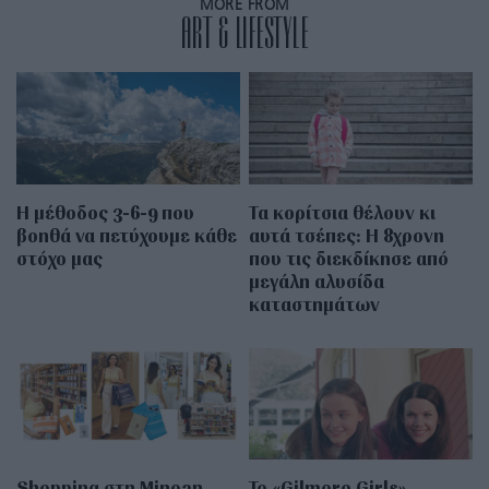
MORE FROM
ART & LIFESTYLE
Η μέθοδος 3-6-9 που
Τα κορίτσια θέλουν κι
βοηθά να πετύχουμε κάθε
αυτά τσέπες: Η 8χρονη
στόχο μας
που τις διεκδίκησε από
μεγάλη αλυσίδα
καταστημάτων
Shopping στη Minoan
Το «Gilmore Girls»