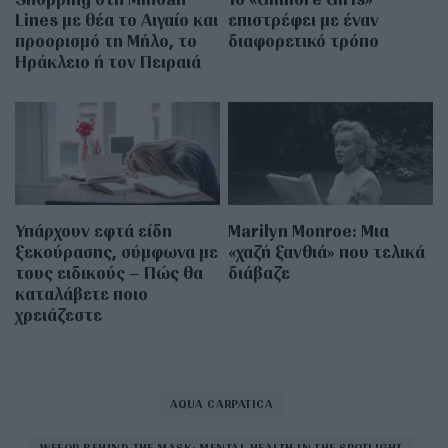
Lines με θέα το Αιγαίο και
επιστρέφει με έναν
προορισμό τη Μήλο, το
διαφορετικό τρόπο
Ηράκλειο ή τον Πειραιά
Υπάρχουν εφτά είδη
Marilyn Monroe: Μια
ξεκούρασης, σύμφωνα με
«χαζή ξανθιά» που τελικά
τους ειδικούς – Πώς θα
διάβαζε
καταλάβετε ποιο
χρειάζεστε
AQUA CARPATICA
WEFOR BEHIND THE MASK: MENTAL HEALTH IN THE SPOTLIGHT