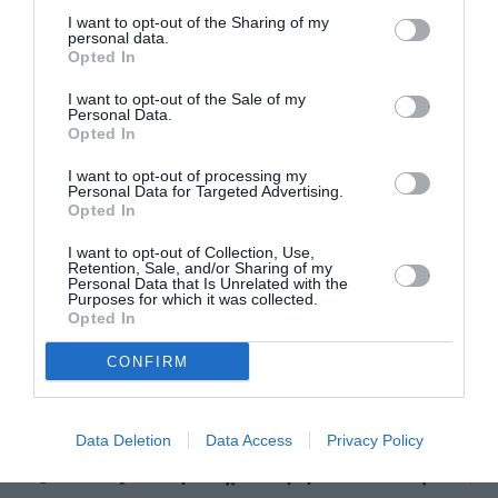
I want to opt-out of the Sharing of my
personal data.
Opted In
I want to opt-out of the Sale of my
Personal Data.
Opted In
I want to opt-out of processing my
Personal Data for Targeted Advertising.
AQUA Carpatica παραδοσιακά στηρίζει
Το
Opted In
δράσεις που προάγουν το wellness
, είτε αυτές
I want to opt-out of Collection, Use,
αφορούν τη σωματική ευεξία, είτε την ψυχική
Retention, Sale, and/or Sharing of my
Personal Data that Is Unrelated with the
Purposes for which it was collected.
υγεία. Στο ίδιο μήκος κύματος, το AQUA
Opted In
Carpatica έγινε σύμμαχος του Wefor στην
CONFIRM
υλοποίηση της σπουδαίας αυτής εκδήλωσης. Οι
παρευρισκόμενοι είχαν την ευκαιρία να
απολαύσουν το φυσικό μεταλλικό νερό
Data Deletion
Data Access
Privacy Policy
AQUA Carpatica με σχεδόν μηδενικά νιτρικά,