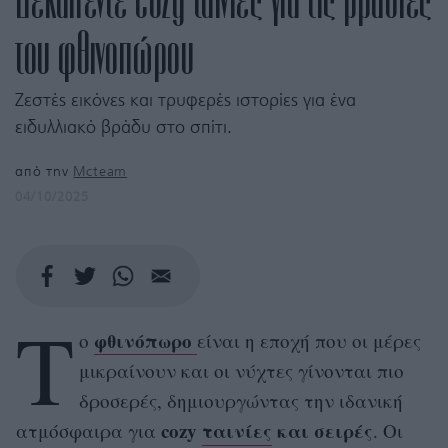
του φθινοπώρου
Ζεστές εικόνες και τρυφερές ιστορίες για ένα
ειδυλλιακό βράδυ στο σπίτι.
από την
Mcteam
04/10/2025
OTO BY GETTY IMAGES
Τ
φθινόπωρο
ο
είναι η εποχή που οι μέρες
μικραίνουν και οι νύχτες γίνονται πιο
δροσερές, δημιουργώντας την ιδανική
cozy
ταινίες
και σειρές
ατμόσφαιρα για
. Οι