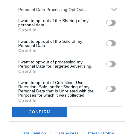
συνθηκών υποδοχής, δεν μπορούσε να ενταχθεί
Personal Data Processing Opt Outs
στο πρόγραμμα στέγασης HELIOS ως
αναγνωρισμένος πρόσφυγας επειδή λόγω της
I want to opt-out of the Sharing of my
personal data.
προφυλάκισης του δεν διέμενε προηγουμένως σε
Opted In
κάποιο Κέντρο Υποδοχής (ΚΥΤ), δεν μπορούσε
I want to opt-out of the Sale of my
επίδομα
κοινωνικής
να αιτηθεί για
Personal Data.
Opted In
αλληλεγγύης
ενοικίου
τέκνων
,
και
, καθώς δε
I want to opt-out of processing my
διέθετε ταξιδιωτικά έγγραφα – και άρα
Personal Data for Targeted Advertising.
Opted In
τραπεζικό λογαριασμό.
I want to opt-out of Collection, Use,
Retention, Sale, and/or Sharing of my
Personal Data that Is Unrelated with the
Purposes for which it was collected.
Opted In
Το μόνο νομιμοποιητικό έγγραφο που
CONFIRM
διέθετε ήταν το έγγραφο
αποφυλάκισης μέχρι την, κατόπιν
αίτησης μέσω των δικηγόρων του,
παραλαβή του δελτίου αιτούντος
Data Deletion
Data Access
Privacy Policy