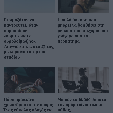
Ετοιμαζόταν να
Η απλή άσκηση που
παντρευτεί, όταν
μπορεί να βοηθήσει στη
παρουσίασε
μείωση του σακχάρου πιο
«συμπτώματα
γρήγορα από το
ουρολοίμωξης»:
περπάτημα
Διαγνώστηκε, στα 27 της,
με καρκίνο τέταρτου
σταδίου
Πόση πρωτεΐνη
Μήπως τα 10.000 βήματα
χρειαζόμαστε την ημέρα;
την ημέρα είναι τελικά
Ένας εύκολος οδηγός για
μύθος;