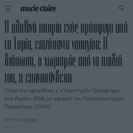
Η αληθινή ιστορία ενός πρόσφυγα από
τη Συρία, επιζήσαντα ναυαγίου: Η
διάσωση, ο χωρισμός από τα παιδιά
του, η επανασύνδεση
Όπως την αφηγήθηκε η «Υποστήριξη Προσφύγων
στο Αιγαίο» (RSA) με αφορμή την Παγκόσμια Ημέρα
Προσφύγων (20/06).
από την
Mcteam
20/06/2023