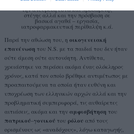
άσυλο. Αυτό δυσχέραινε εξαιρετικά
την ανεύρεση έστω και προσωρινής
στέγης αλλά και την πρόσβαση σε
βασικά αγαθά – εργασία,
ιατροφαρμακευτική περίθαλψη κ.ά.
οικογενειακή
Παρά την αθώωση του, η
επανένωση
του N.S. με τα παιδιά του δεν ήταν
ούτε άμεση ούτε αυτονόητη. Αντίθετα,
χρειάστηκε να περάσει ακόμα ένας ολόκληρος
χρόνος, κατά τον οποίο βρέθηκε αντιμέτωπος με
προαπαιτούμενα τα οποία ήταν ευθύνη και
υποχρέωση των ελληνικών αρχών αλλά και την
προβληματική συμπεριφορά, τις αυθαίρετες
αμφισβήτηση
αιτιάσεις, ακόμα και την
του
πατρικού
γονικού
ρόλου
–
του
από τους
ορισμένους ως «αναδόχους», λόγω καταγωγής,