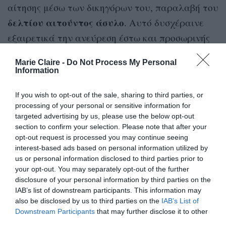
αίτησης μέσω των δικηγόρων του, παραλαβή του
δελτίου
αιτούντος άσυλο
. Αυτό δυσχέραινε
εξαιρετικά την ανεύρεση έστω και προσωρινής
στέγης αλλά και την πρόσβαση σε βασικά αγαθά
Marie Claire -
Do Not Process My Personal
– εργασία, ιατροφαρμακευτική περίθαλψη κ.ά.
Information
Στη συνέχεια, ο N.S. αντιμετώπισε ένα
If you wish to opt-out of the sale, sharing to third parties, or
δαιδαλώδες πλαίσιο
processing of your personal or sensitive information for
προκειμένου να
targeted advertising by us, please use the below opt-out
αυτονόητα
συνένωσή
διασφαλίσει τα
: τη
του
section to confirm your selection. Please note that after your
ανήλικα
παιδιά
με τα
του, τα οποία είχε άδικα
opt-out request is processed you may continue seeing
interest-based ads based on personal information utilized by
αποχωρισθεί, και τη χορήγηση των δικαιωμάτων
us or personal information disclosed to third parties prior to
του ως αιτών αλλά και στη συνέχεια ως
your opt-out. You may separately opt-out of the further
disclosure of your personal information by third parties on the
αναγνωρισμένος δικαιούχος διεθνούς
IAB’s list of downstream participants. This information may
προστασίας. Ενδεικτικά, δεν απαντήθηκε ποτέ
also be disclosed by us to third parties on the
IAB’s List of
Downstream Participants
that may further disclose it to other
από τις αρχές το αίτημά του για παροχή
third parties.