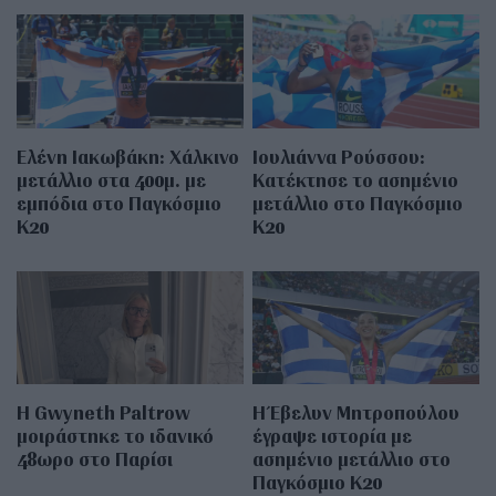
Ελένη Ιακωβάκη: Χάλκινο
Ιουλιάννα Ρούσσου:
μετάλλιο στα 400μ. με
Κατέκτησε το ασημένιο
εμπόδια στο Παγκόσμιο
μετάλλιο στο Παγκόσμιο
Κ20
Κ20
Η Gwyneth Paltrow
Η Έβελυν Μητροπούλου
μοιράστηκε το ιδανικό
έγραψε ιστορία με
48ωρο στο Παρίσι
ασημένιο μετάλλιο στο
Παγκόσμιο Κ20