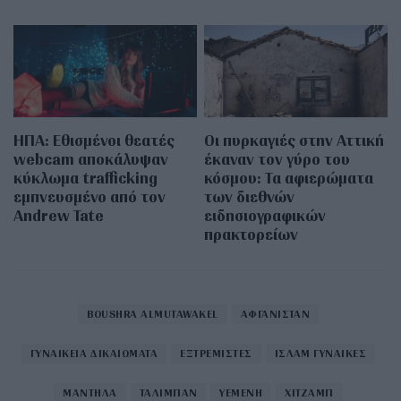
ΗΠΑ: Εθισμένοι θεατές
Οι πυρκαγιές στην Αττική
webcam αποκάλυψαν
έκαναν τον γύρο του
κύκλωμα trafficking
κόσμου: Τα αφιερώματα
εμπνευσμένο από τον
των διεθνών
Andrew Tate
ειδησιογραφικών
πρακτορείων
BOUSHRA ALMUTAWAKEL
ΑΦΓΑΝΙΣΤΑΝ
ΓΥΝΑΙΚΕΙΑ ΔΙΚΑΙΩΜΑΤΑ
ΕΞΤΡΕΜΙΣΤΕΣ
ΙΣΛΑΜ ΓΥΝΑΙΚΕΣ
ΜΑΝΤΗΛΑ
ΤΑΛΙΜΠΑΝ
ΥΕΜΕΝΗ
ΧΙΤΖΑΜΠ