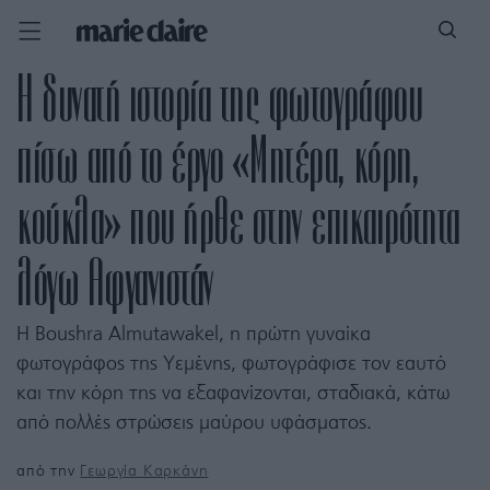
Η δυνατή ιστορία της φωτογράφου
πίσω από το έργο «Μητέρα, κόρη,
κούκλα» που ήρθε στην επικαιρότητα
λόγω Αφγανιστάν
Η Boushra Almutawakel, η πρώτη γυναίκα
φωτογράφος της Υεμένης, φωτογράφισε τον εαυτό
και την κόρη της να εξαφανίζονται, σταδιακά, κάτω
από πολλές στρώσεις μαύρου υφάσματος.
από την
Γεωργία Καρκάνη