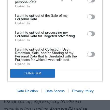
personal data.
αντίγραφα της μαμάς τους.
Opted In
«Οι γυναίκες σαν προσωπική περιουσία»
I want to opt-out of the Sale of my
Personal Data.
Opted In
Η μαντήλα ανέκαθεν υπήρχε στην Υεμένη, αλλά
I want to opt-out of processing my
στο παρελθόν οι γυναίκες τη φορούσαν σε
Personal Data for Targeted Advertising.
Opted In
περισσότερα χρώματα και δεν ήταν τόσο
καλυπτική. Όμως καθώς περνούσαν τα χρόνια η
I want to opt-out of Collection, Use,
Retention, Sale, and/or Sharing of my
Almutawakel παρατήρησε ότι το μαύρο άρχισε να
Personal Data that Is Unrelated with the
Purposes for which it was collected.
επικρατεί, ενώ το ύφασμα σκέπαζε όλο και
Opted In
μεγαλύτερο μέρος του γυναικείου σώματος με
CONFIRM
αποτέλεσμα τελικά να αφήσει ακάλυπτη μόνο
την περιοχή των ματιών. «
Δεν έχει να κάνει με
Data Deletion
Data Access
Privacy Policy
τη θρησκεία, παρόλο που γίνεται στο όνομα του
Ισλάμ και της σεμνότητας. Νιώθω ότι
διαστρεβλωμένη
πυροδοτείται από τη