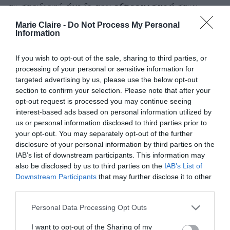
άνοδο
εξτρεμισμού
τη σταδιακή
του
στην
Υεμένη από τα μέσα της δεκαετίας του ‘90 και
Marie Claire -
Do Not Process My Personal
Information
το πώς αυτή επηρεάζει τις γυναίκες και τα
κορίτσια. Η Υεμένη, μια ούτως ή άλλως
If you wish to opt-out of the sale, sharing to third parties, or
συντηρητική χώρα, γίνεται όλο και πιο
processing of your personal or sensitive information for
targeted advertising by us, please use the below opt-out
συντηρητική, πράγμα που βρίσκω ιδιαίτερα
section to confirm your selection. Please note that after your
ανησυχητικό. Το βλέπουμε στις μαντήλες των
opt-out request is processed you may continue seeing
γυναικών. Αυτή η υπερ-κάλυψη [του σώματός
interest-based ads based on personal information utilized by
us or personal information disclosed to third parties prior to
τους] αποτελεί σύμπτωμα εξτρεμισμού
».
your opt-out. You may separately opt-out of the further
disclosure of your personal information by third parties on the
IAB’s list of downstream participants. This information may
also be disclosed by us to third parties on the
IAB’s List of
Downstream Participants
that may further disclose it to other
third parties.
Η έμπνευση του έργου «Μητέρα, κόρη,
κούκλα», ειδικότερα, ήρθε όταν είδε
Personal Data Processing Opt Outs
κοριτσάκια επτά, οκτώ ετών
καλυμμένα από την κορυφή μέχρι τα
I want to opt-out of the Sharing of my
νύχια με ισλαμικές μαντήλες, πιστά